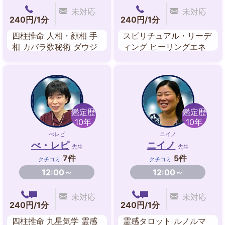
未対応
未対応
240円/1分
240円/1分
四柱推命 人相・顔相 手
スピリチュアル・リーデ
相 カバラ数秘術 ダウジ
ィング ヒーリングエネ
ング
ルギーワーク 霊聴 霊感
タロット チャクラ 前世
鑑定 チャネリング
鑑定歴
鑑定歴
10年
10年
べレピ
ニイノ
べ・レピ
ニイノ
先生
先生
7件
5件
クチコミ
クチコミ
12:00～
12:00～
未対応
未対応
240円/1分
240円/1分
四柱推命 九星気学 霊感
霊感タロット ルノルマ