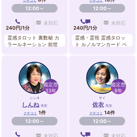
クチコミ
クチコミ
12:00～
12:00～
未対応
未対応
240円/1分
240円/1分
霊感タロット 裏数秘 カ
霊感・霊視 霊感タロッ
ラールネーション 前世
ト ルノルマンカード ペ
鑑定 ルノルマンカード
ンジュラム 数秘術 レイ
オーラ 霊感・霊視
キ
鑑定歴
鑑定歴
33年
8年
シンネ
サイ
しんね
佐衣
先生
先生
1件
14件
クチコミ
クチコミ
12:00～
12:00～
未対応
未対応