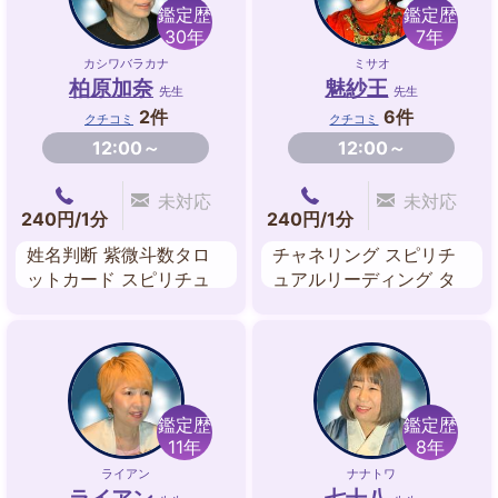
鑑定歴
鑑定歴
30年
7年
カシワバラカナ
ミサオ
柏原加奈
魅紗王
先生
先生
2件
6件
クチコミ
クチコミ
12:00～
12:00～
未対応
未対応
240円/1分
240円/1分
姓名判断 紫微斗数タロ
チャネリング スピリチ
ットカード スピリチュ
ュアルリーディング タ
アルリーディング 九星
ロットカード ルノルマ
気学 紫微斗数 風水 家相
ンカード 易カード 守護
九星方位学
ガイドメッセージカード
西洋占星術 アニマルス
ピリットリーディング
鑑定歴
鑑定歴
11年
8年
ライアン
ナナトワ