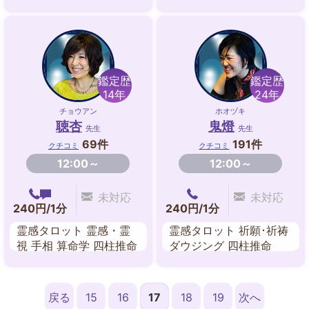
リング
グ 故人交信 前世鑑定 波
動修正
鑑定歴
鑑定歴
14年
24年
チョウアン
ホオヅキ
聴杏
鬼燈
先生
先生
69件
191件
クチコミ
クチコミ
12:00～
12:00～
未対応
未対応
240円/1分
240円/1分
霊感タロット 霊感・霊
霊感タロット 祈願･祈祷
視 手相 算命学 四柱推命
ダウジング 四柱推命
戻る
15
16
17
18
19
次へ