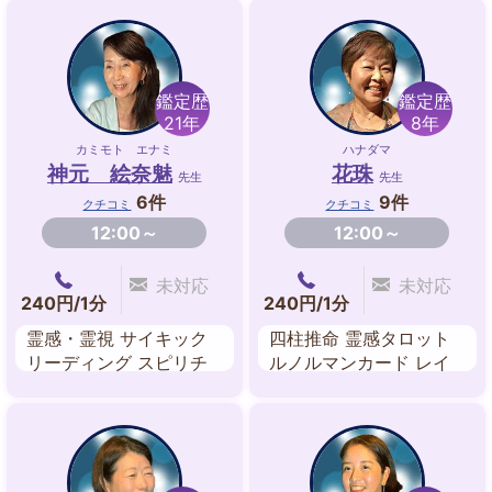
鑑定歴
鑑定歴
21年
8年
カミモト エナミ
ハナダマ
神元 絵奈魅
花珠
先生
先生
6件
9件
クチコミ
クチコミ
12:00～
12:00～
未対応
未対応
240円/1分
240円/1分
霊感・霊視 サイキック
四柱推命 霊感タロット
リーディング スピリチ
ルノルマンカード レイ
ュアルリーディング 過
キ エネルギーワーク ス
去現在未来ヒーリング
ピリチュアル・リーディ
数秘術 縁結び エネルギ
ング
ーワーク 守護霊対話