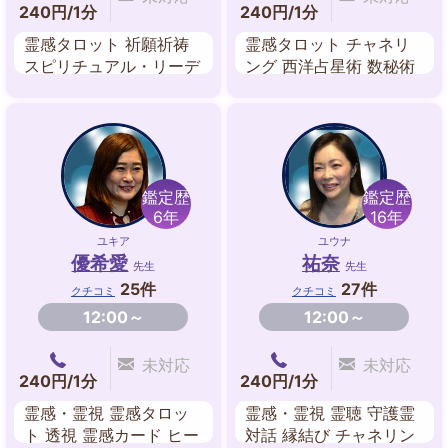
240円/1分
240円/1分
霊感タロット 祈願祈祷
霊感タロット チャネリ
スピリチュアル・リーデ
ング 西洋占星術 数秘術
ィング 誕生日占い ヒー
縁結び スピリチュア
リング
ル・リーディング 引き
寄せ ブロック解除
鑑定歴
鑑定歴
6年
16年
ユキア
ユウナ
優希愛
祐奈
先生
先生
25件
27件
クチコミ
クチコミ
12:00～
12:00～
未対応
未対応
240円/1分
240円/1分
霊感・霊視 霊感タロッ
霊感・霊視 霊聴 守護霊
ト 透視 霊感カード ヒー
対話 縁結び チャネリン