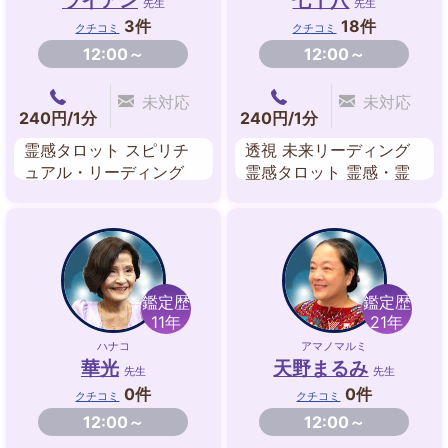
ライアン
七十八
先生
先生
3件
18件
クチコミ
クチコミ
12:00～
12:00～
未対応
未対応
240円/1分
240円/1分
霊感タロット スピリチ
透視 未来リーディング
ュアル・リーディング
霊感タロット 霊感・霊
東洋占星術 西洋占星術
視 ハイヤーセルフ、チ
風水 数秘術
ャネリング 潜在意識リ
ーディング エネルギー
浄化、未来創造 前世鑑
定
鑑定歴
鑑定歴
11年
21年
ハナコ
アマノマルミ
華光
天野まるみ
先生
先生
0件
0件
クチコミ
クチコミ
12:00～
12:00～