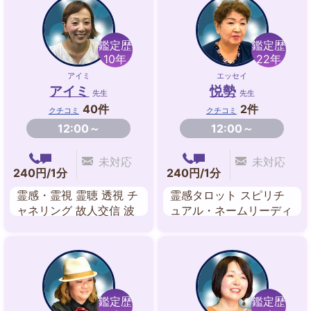
グ
鑑定歴
鑑定歴
10年
22年
アイミ
エッセイ
アイミ
悦勢
先生
先生
40件
2件
クチコミ
クチコミ
12:00～
12:00～
未対応
未対応
240円/1分
240円/1分
霊感・霊視 霊聴 透視 チ
霊感タロット スピリチ
ャネリング 故人交信 波
ュアル・ネームリーディ
動修正 遠隔ヒーリング
ング 九星気学 数秘術 霊
祈願祈祷
感・霊視 守護霊対話 ル
ーン 姓名判断
鑑定歴
鑑定歴