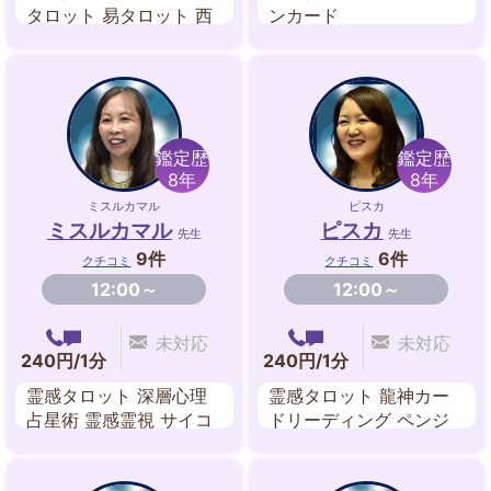
タロット 易タロット 西
ンカード
洋占星術 数秘術 開運風
水 算命学
鑑定歴
鑑定歴
8年
8年
ミスルカマル
ピスカ
ミスルカマル
ピスカ
先生
先生
9件
6件
クチコミ
クチコミ
12:00～
12:00～
未対応
未対応
240円/1分
240円/1分
霊感タロット 深層心理
霊感タロット 龍神カー
占星術 霊感霊視 サイコ
ドリーディング ペンジ
メトリー ペンジュラム
ュラム レイキヒーリン
霊感ダイス クリアリン
グ