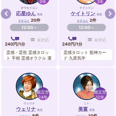
9年
3年
オウセイユン
ケイトリン
応星ゆん
ケイトリン
先生
先生
20件
2件
クチコミ
クチコミ
12:00～
12:00～
未対応
未対応
240円/1分
240円/1分
霊感・霊視 霊感タロッ
霊感タロット 龍神カー
ト 手相 霊感オラクル 運
ド 九星気学
命修正 チャネリング 数
秘術 ペット交信
鑑定歴
鑑定歴
24年
12年
ウェリナ
ミト
ウェリナ
美富
先生
先生
8件
10件