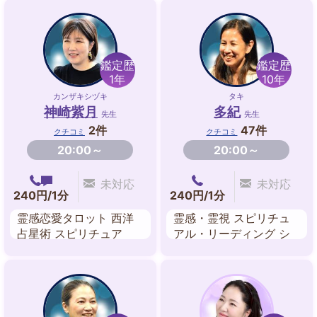
鑑定歴
鑑定歴
1年
10年
カンザキシヅキ
タキ
神崎紫月
多紀
先生
先生
2件
47件
クチコミ
クチコミ
20:00～
20:00～
未対応
未対応
240円/1分
240円/1分
霊感恋愛タロット 西洋
霊感・霊視 スピリチュ
占星術 スピリチュア
アル・リーディング シ
ル・リーディング 気功
ータヒーリング 遠隔ヒ
ーリング