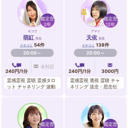
鑑定歴
鑑定歴
2年
12年
モコウ
アマイ
萌紅
天依
先生
先生
54件
138件
クチコミ
クチコミ
20:00～
20:00～
未対応
240円/1分
240円/1分
3000円
霊感霊視 霊聴 霊感タロ
霊感霊視 透視 霊聴 チャ
ット チャネリング 波動
ネリング 送念・思念伝
修正 遠隔ヒーリング ル
達 霊感タロット 波動修
ーン 風水
正 遠隔ヒーリング
鑑定歴
鑑定歴