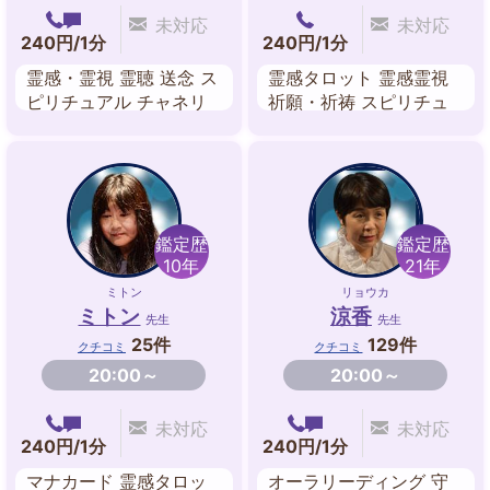
未対応
未対応
240円/1分
240円/1分
霊感・霊視 霊聴 送念 ス
霊感タロット 霊感霊視
ピリチュアル チャネリ
祈願・祈祷 スピリチュ
ング 祈願・祈祷 守護霊
アル チャネリング エネ
対話 修正
ルギーワーク 風水 数秘
術
鑑定歴
鑑定歴
10年
21年
ミトン
リョウカ
ミトン
涼香
先生
先生
25件
129件
クチコミ
クチコミ
20:00～
20:00～
未対応
未対応
240円/1分
240円/1分
マナカード 霊感タロッ
オーラリーディング 守