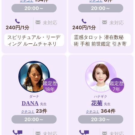
クチコミ
クチコミ
20:00～
20:00～
未対応
未対応
240円/1分
240円/1分
スピリチュアル・リーデ
霊感タロット 潜在数秘
ィング ルームチャネリ
術 手相 前世鑑定 引き寄
ング 悪縁浄化ヒーリン
せ 潜在意識
グ 前世リーディング
鑑定歴
鑑定歴
18年
7年
ダーナ
ハナギク
DANA
花菊
先生
先生
23件
364件
クチコミ
クチコミ
20:00～
20:30～
未対応
未対応