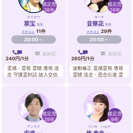
鑑定歴
鑑定歴
38年
26年
スイホウ
オハナ
翠宝
音華花
先生
先生
11件
29件
クチコミ
クチコミ
20:00～
20:00～
未対応
未対応
240円/1分
260円/1分
霊感・霊視 霊聴 透視 送
波動修正 霊感霊視 透視
念 守護霊対話 故人交信
霊聴 送念・思念伝達 霊
オーラ 人相・顔相
感タロット チャネリン
グ 祈願･祈祷
鑑定歴
鑑定歴
28年
9年
アンラク
ツバキ ハルナ