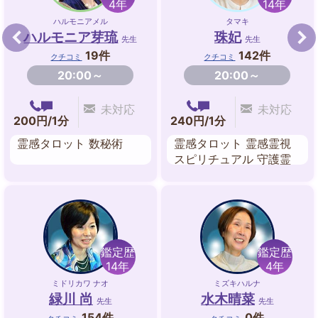
4年
14年
ハルモニアメル
タマキ
ハルモニア芽琉
珠妃
先生
先生
19件
142件
クチコミ
クチコミ
20:00～
20:00～
未対応
未対応
200円/1分
240円/1分
霊感タロット 数秘術
霊感タロット 霊感霊視
スピリチュアル 守護霊
対話 チャネリング 遠隔
ヒーリング レイキ ダウ
ジング
鑑定歴
鑑定歴
14年
4年
ミドリカワ ナオ
ミズキハルナ
緑川 尚
水木晴菜
先生
先生
154件
0件