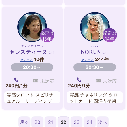
星術 数秘術 タロットカ
ード ルノルマンカード
鑑定歴
鑑定歴
15年
14年
セレスティーヌ
ノルン
セレスティーヌ
NORUN
先生
先生
10件
244件
クチコミ
クチコミ
20:30～
20:30～
未対応
未対応
240円/1分
240円/1分
霊感タロット スピリチ
霊感 チャネリング タロ
ュアル・リーディング
ットカード 西洋占星術
オーラリーディング チ
ルーン ストーンリーデ
ャクラ レイキ 西洋占星
ィング ダウジング ルノ
術 夢占い 遠隔ヒーリン
ルマンカード
戻る
20
21
22
23
24
次へ
グ