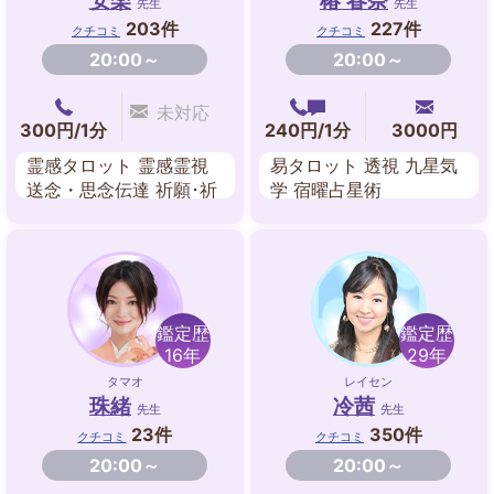
安楽
椿 春奈
先生
先生
203件
227件
クチコミ
クチコミ
20:00～
20:00～
未対応
300円/1分
240円/1分
3000円
霊感タロット 霊感霊視
易タロット 透視 九星気
送念・思念伝達 祈願･祈
学 宿曜占星術
祷 波動修正 遠隔ヒーリ
ング ダウジング 夢占い
鑑定歴
鑑定歴
16年
29年
タマオ
レイセン
珠緒
冷茜
先生
先生
23件
350件
クチコミ
クチコミ
20:00～
20:00～