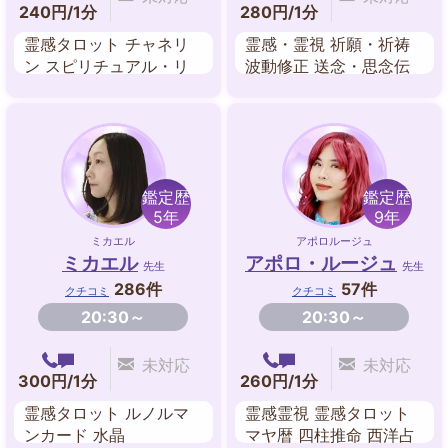
240円/1分
280円/1分
霊感タロット チャネリ
霊感・霊視 祈願・祈祷
ン スピリチュアル・リ
波動修正 送念・思念伝
ーディング ペンジュラ
達 遠隔ヒーリング オー
ム 西洋占星術 四柱推命
ラリーディング ダウン
ジング
鑑定歴
鑑定歴
5年
9年
ミカエル
アポロルージュ
ミカエル
アポロ・ルージュ
先生
先生
286件
57件
クチコミ
クチコミ
20:30～
20:30～
未対応
未対応
300円/1分
260円/1分
霊感タロット ルノルマ
霊感霊視 霊感タロット
ンカード 水晶
マヤ暦 四柱推命 西洋占