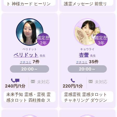
ト 神様カード ヒーリン
護霊メッセージ 前世リ
グ
ーディング 故人交信 恋
人交信 霊感・霊視 除
霊・浄霊 波動修正
鑑定歴
鑑定歴
2年
3年
ペリドット
キョウライ
ペリドット
杏蕾
先生
先生
7件
35件
クチコミ
クチコミ
20:00～
20:00～
未対応
未対応
240円/1分
220円/1分
未来予知 霊感・霊視 霊
霊感霊視 霊感タロット
感タロット 四柱推命 ス
チャネリング ダウジン
ピリチュアルリーディン
グ 姓名判断 四柱推命 九
グ
星気学 タロットカード