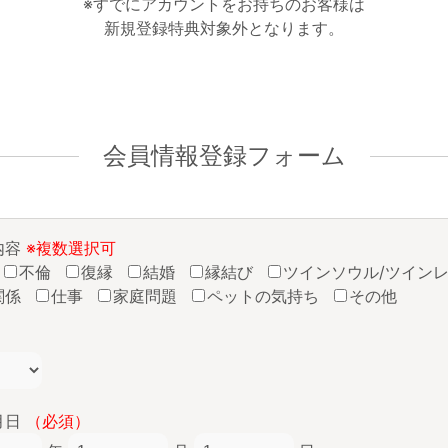
※すでにアカウントをお持ちのお客様は
新規登録特典対象外となります。
会員情報登録フォーム
内容
※複数選択可
不倫
復縁
結婚
縁結び
ツインソウル/ツイン
関係
仕事
家庭問題
ペットの気持ち
その他
月日
（必須）