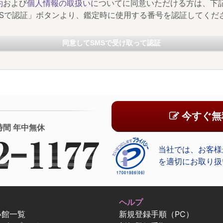
約
および
個人情報の取扱い
についてに同意いただける方は、下
MSで認証」ボタンより、鑑定時に使用する番号を認証してくだ
同意してSMSで受け取って認証
今すぐ無
時間 年中無休
当社では、お客様
を適切にお取り扱
ヘルプ
い館一覧
新規登録手順（PC）