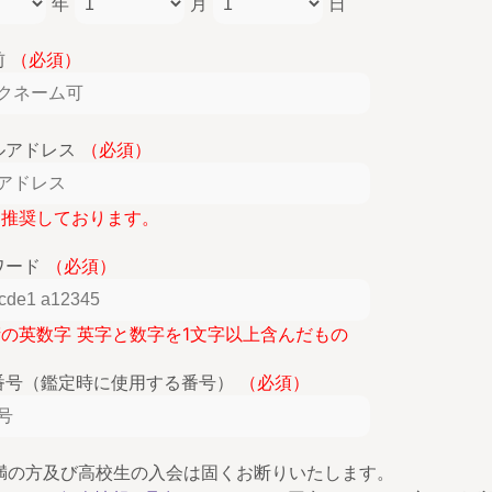
年
月
日
前
（必須）
ルアドレス
（必須）
lを推奨しております。
ワード
（必須）
桁の英数字 英字と数字を1文字以上含んだもの
番号（鑑定時に使用する番号）
（必須）
未満の方及び高校生の入会は固くお断りいたします。