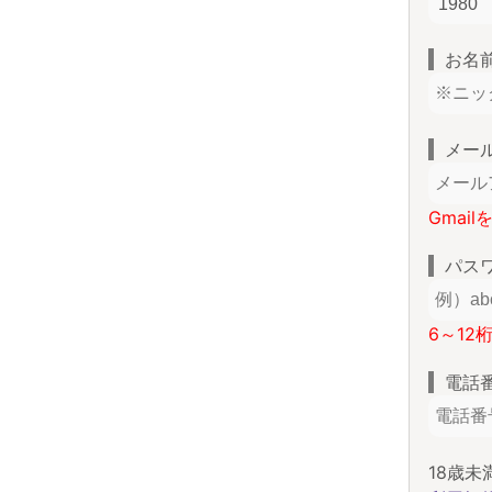
お名
メー
Gmai
パス
6～12
電話
18歳