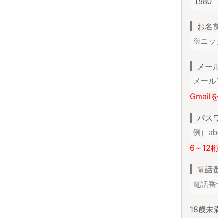
お名
メー
Gmai
パス
6～12
電話
18歳