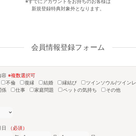
※すでにアカウントをお持ちのお客様は
新規登録特典対象外となります。
会員情報登録フォーム
内容
※複数選択可
不倫
復縁
結婚
縁結び
ツインソウル/ツイン
関係
仕事
家庭問題
ペットの気持ち
その他
月日
（必須）