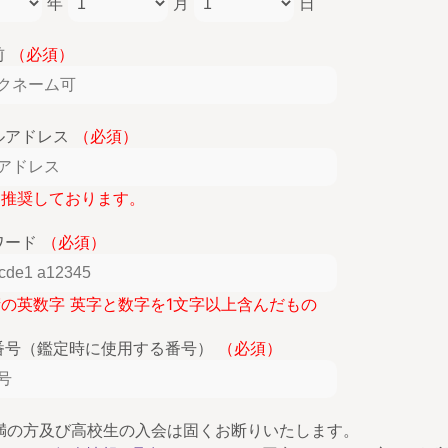
年
月
日
前
（必須）
ルアドレス
（必須）
lを推奨しております。
ワード
（必須）
桁の英数字 英字と数字を1文字以上含んだもの
番号（鑑定時に使用する番号）
（必須）
未満の方及び高校生の入会は固くお断りいたします。