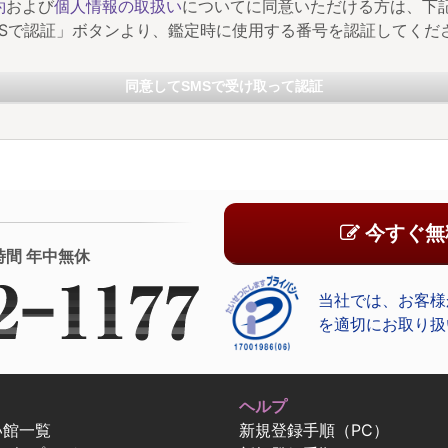
約
および
個人情報の取扱い
についてに同意いただける方は、下
MSで認証」ボタンより、鑑定時に使用する番号を認証してくだ
同意してSMSで受け取って認証
今すぐ無
時間 年中無休
当社では、お客様
を適切にお取り扱
ヘルプ
い館一覧
新規登録手順（PC）