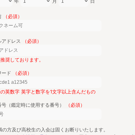
年
月
日
前
（必須）
ルアドレス
（必須）
lを推奨しております。
ワード
（必須）
桁の英数字 英字と数字を1文字以上含んだもの
番号（鑑定時に使用する番号）
（必須）
未満の方及び高校生の入会は固くお断りいたします。