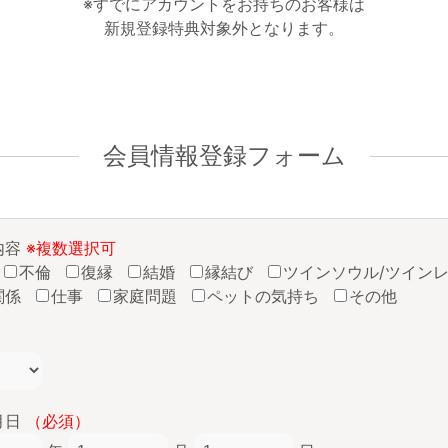
※すでにアカウントをお持ちのお客様は
新規登録特典対象外となります。
会員情報登録フォーム
内容
※複数選択可
不倫
復縁
結婚
縁結び
ツインソウル/ツイン
関係
仕事
家庭問題
ペットの気持ち
その他
月日
（必須）