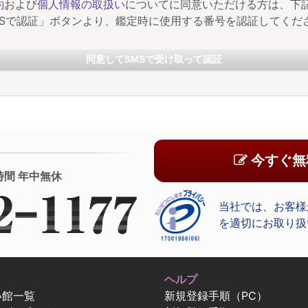
約
および
個人情報の取扱い
についてに同意いただける方は、下
MSで認証」ボタンより、鑑定時に使用する番号を認証してくだ
同意してSMSで受け取って認証
今すぐ無
時間 年中無休
当社では、お客様
を適切にお取り扱
ヘルプ
い館一覧
新規登録手順（PC）