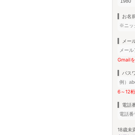
お名
メー
Gmai
パス
6～12
電話
18歳