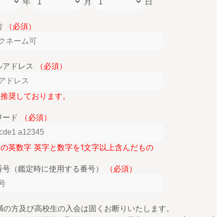
年
月
日
前
（必須）
ルアドレス
（必須）
lを推奨しております。
ワード
（必須）
桁の英数字 英字と数字を1文字以上含んだもの
番号（鑑定時に使用する番号）
（必須）
未満の方及び高校生の入会は固くお断りいたします。