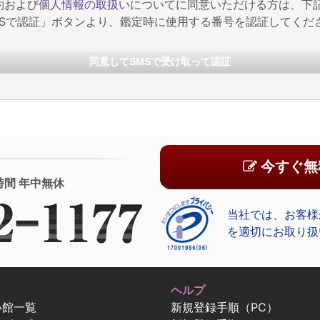
約
および
個人情報の取扱い
についてに同意いただける方は、下
MSで認証」ボタンより、鑑定時に使用する番号を認証してくだ
同意してSMSで受け取って認証
今すぐ無
時間 年中無休
当社では、お客様
を適切にお取り扱
ヘルプ
い館一覧
新規登録手順（PC）