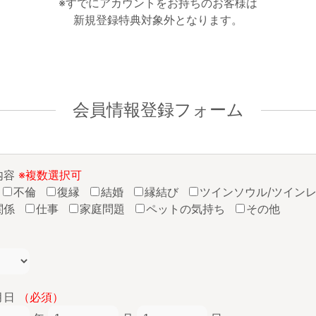
※すでにアカウントをお持ちのお客様は
新規登録特典対象外となります。
会員情報登録フォーム
内容
※複数選択可
不倫
復縁
結婚
縁結び
ツインソウル/ツイン
関係
仕事
家庭問題
ペットの気持ち
その他
月日
（必須）