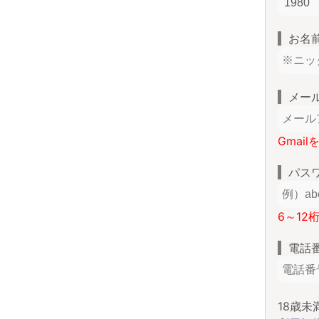
お名
メー
Gmai
パス
6～12
電話
18歳