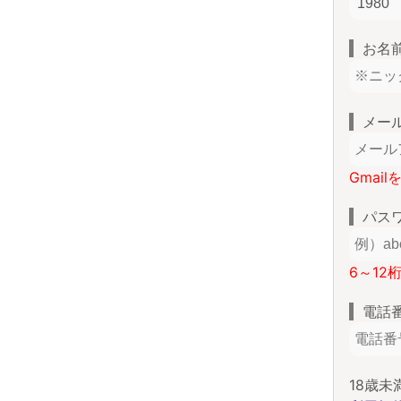
お名
メー
Gmai
パス
6～12
電話
18歳