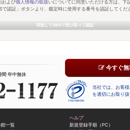
約
および
個人情報の取扱い
についてに同意いただける方は、下
MSで認証」ボタンより、鑑定時に使用する番号を認証してくだ
同意してSMSで受け取って認証
今すぐ無
時間 年中無休
当社では、お客様
を適切にお取り扱
ヘルプ
い館一覧
新規登録手順（PC）