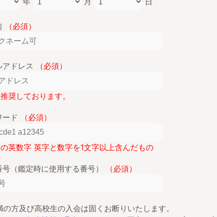
年
月
日
前
（必須）
ルアドレス
（必須）
lを推奨しております。
ワード
（必須）
桁の英数字 英字と数字を1文字以上含んだもの
番号（鑑定時に使用する番号）
（必須）
未満の方及び高校生の入会は固くお断りいたします。