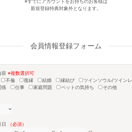
※すでにアカウントをお持ちのお客様は
新規登録特典対象外となります。
会員情報登録フォーム
内容
※複数選択可
不倫
復縁
結婚
縁結び
ツインソウル/ツイン
関係
仕事
家庭問題
ペットの気持ち
その他
月日
（必須）