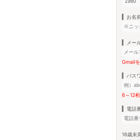
お名
メー
Gmai
パス
6～12
電話
18歳