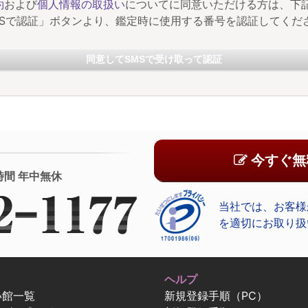
約
および
個人情報の取扱い
についてに同意いただける方は、下
MSで認証」ボタンより、鑑定時に使用する番号を認証してくだ
同意してSMSで受け取って認証
今すぐ無
時間 年中無休
当社では、お客様
を適切にお取り扱
ヘルプ
い館一覧
新規登録手順（PC）