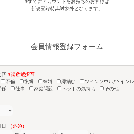
※すでにアカウントをお持ちのお客様は
新規登録特典対象外となります。
会員情報登録フォーム
内容
※複数選択可
不倫
復縁
結婚
縁結び
ツインソウル/ツイン
関係
仕事
家庭問題
ペットの気持ち
その他
月日
（必須）