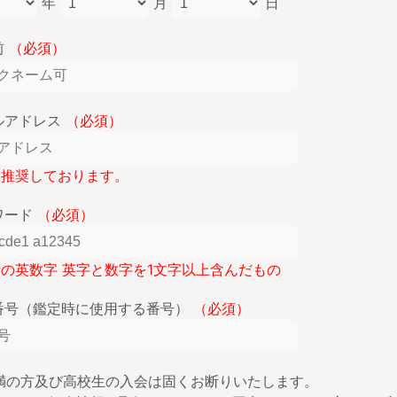
年
月
日
前
（必須）
ルアドレス
（必須）
lを推奨しております。
ワード
（必須）
桁の英数字 英字と数字を1文字以上含んだもの
番号（鑑定時に使用する番号）
（必須）
未満の方及び高校生の入会は固くお断りいたします。