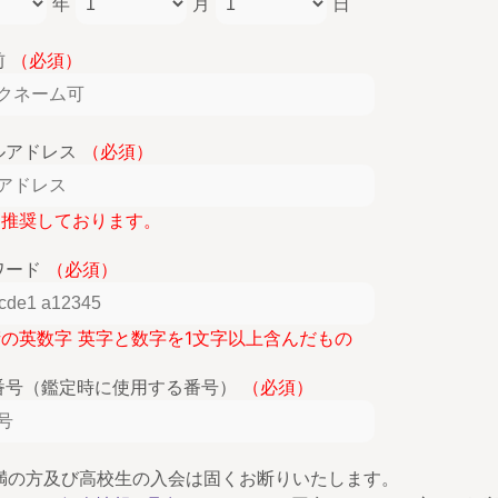
年
月
日
前
（必須）
ルアドレス
（必須）
lを推奨しております。
ワード
（必須）
桁の英数字 英字と数字を1文字以上含んだもの
番号（鑑定時に使用する番号）
（必須）
未満の方及び高校生の入会は固くお断りいたします。