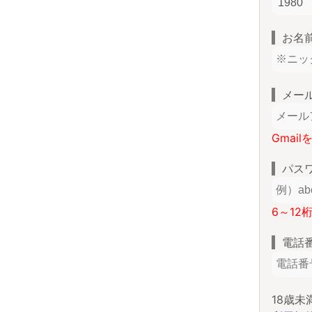
お名
メー
Gmai
パス
6～12
電話
18歳