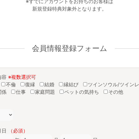
※すでにアカウントをお持ちのお客様は
新規登録特典対象外となります。
会員情報登録フォーム
内容
※複数選択可
不倫
復縁
結婚
縁結び
ツインソウル/ツイン
関係
仕事
家庭問題
ペットの気持ち
その他
月日
（必須）