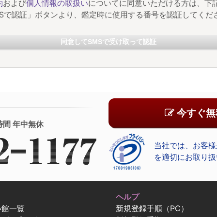
約
および
個人情報の取扱い
についてに同意いただける方は、下
MSで認証」ボタンより、鑑定時に使用する番号を認証してくだ
同意してSMSで受け取って認証
今すぐ無
時間 年中無休
当社では、お客様
を適切にお取り扱
ヘルプ
い館一覧
新規登録手順（PC）