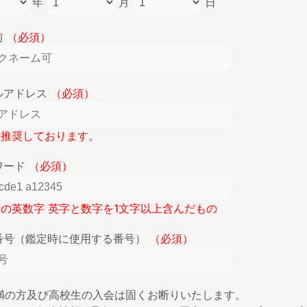
年
月
日
前
（必須）
ルアドレス
（必須）
lを推奨しております。
ワード
（必須）
桁の英数字 英字と数字を1文字以上含んだもの
番号（鑑定時に使用する番号）
（必須）
未満の方及び高校生の入会は固くお断りいたします。