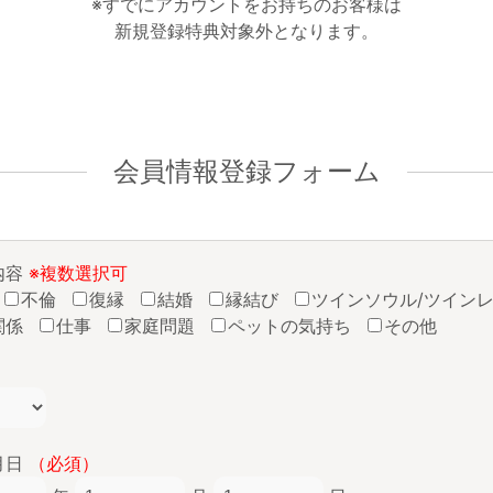
※すでにアカウントをお持ちのお客様は
新規登録特典対象外となります。
会員情報登録フォーム
内容
※複数選択可
不倫
復縁
結婚
縁結び
ツインソウル/ツイン
関係
仕事
家庭問題
ペットの気持ち
その他
月日
（必須）