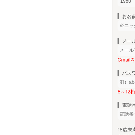
お名
メー
Gmai
パス
6～12
電話
18歳