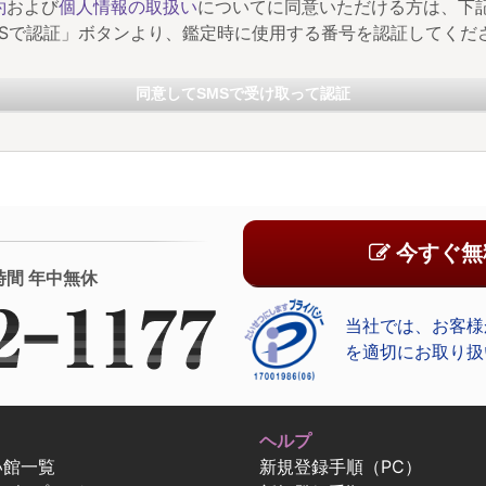
約
および
個人情報の取扱い
についてに同意いただける方は、下
MSで認証」ボタンより、鑑定時に使用する番号を認証してくだ
同意してSMSで受け取って認証
今すぐ無
時間 年中無休
当社では、お客様
を適切にお取り扱
ヘルプ
い館一覧
新規登録手順（PC）