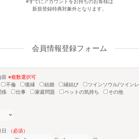
※すでにアカウントをお持ちのお客様は
新規登録特典対象外となります。
会員情報登録フォーム
内容
※複数選択可
不倫
復縁
結婚
縁結び
ツインソウル/ツイン
関係
仕事
家庭問題
ペットの気持ち
その他
月日
（必須）