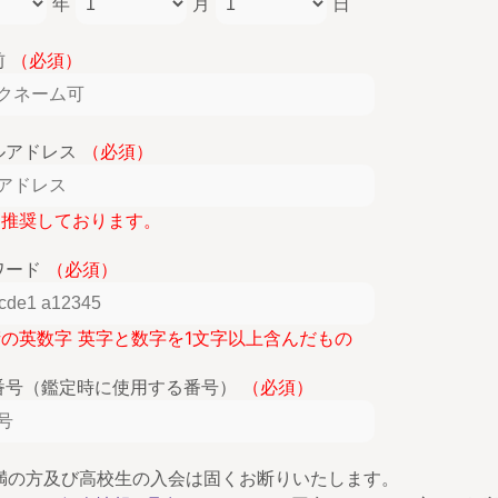
年
月
日
前
（必須）
ルアドレス
（必須）
lを推奨しております。
ワード
（必須）
桁の英数字 英字と数字を1文字以上含んだもの
番号（鑑定時に使用する番号）
（必須）
未満の方及び高校生の入会は固くお断りいたします。