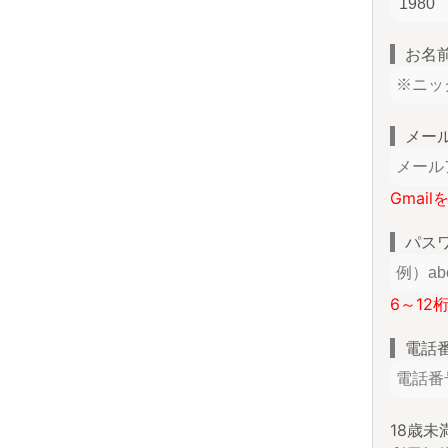
お名
メー
Gmai
パス
6～12
電話
18歳