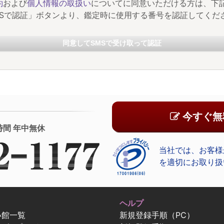
約
および
個人情報の取扱い
についてに同意いただける方は、下
MSで認証」ボタンより、鑑定時に使用する番号を認証してくだ
同意してSMSで受け取って認証
今すぐ無
時間 年中無休
当社では、お客様
を適切にお取り扱
ヘルプ
い館一覧
新規登録手順（PC）