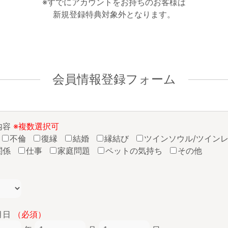
※すでにアカウントをお持ちのお客様は
新規登録特典対象外となります。
会員情報登録フォーム
内容
※複数選択可
不倫
復縁
結婚
縁結び
ツインソウル/ツイン
関係
仕事
家庭問題
ペットの気持ち
その他
月日
（必須）