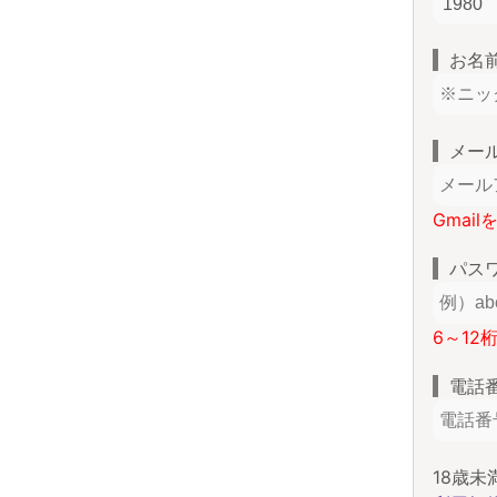
お名
メー
Gmai
パス
6～12
電話
18歳