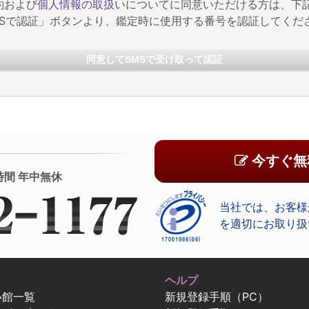
約
および
個人情報の取扱い
についてに同意いただける方は、下
MSで認証」ボタンより、鑑定時に使用する番号を認証してくだ
同意してSMSで受け取って認証
今すぐ無
時間 年中無休
当社では、お客様
を適切にお取り扱
ヘルプ
い館一覧
新規登録手順（PC）