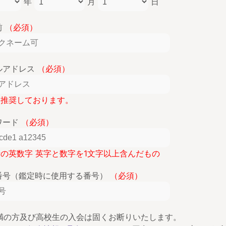
年
月
日
前
（必須）
ルアドレス
（必須）
lを推奨しております。
ワード
（必須）
桁の英数字 英字と数字を1文字以上含んだもの
番号（鑑定時に使用する番号）
（必須）
未満の方及び高校生の入会は固くお断りいたします。