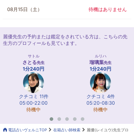
08月15日（土）
待機はありません
麗優先生の予約または鑑定をされている方は、こちらの先
生方のプロフィールも見ています。
サトル
ルリハ
さとる
瑠璃葉
先生
先生
1分240円
1分240円
クチコミ 11件
クチコミ 4件
05:00-22:00
05:20-08:30
待機中
待機中
電話占いヴェルニTOP
在籍占い師検索
麗優(レイユウ)先生プロ