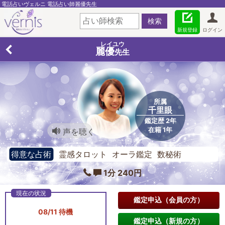
電話占いヴェルニ 電話占い師麗優先生
新規登録
ログイン
レイユウ
麗優
先生
所属
千里眼
鑑定歴 2年
在籍 1年
声を聴く
得意な占術
霊感タロット オーラ鑑定 数秘術
1分 240円
鑑定申込（会員の方）
08/11 待機
鑑定申込（新規の方）