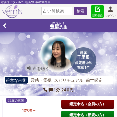
電話占いヴェルニ 電話占い師豊麗先生
新規登録
ログイン
ホウレイ
豊麗
先生
所属
千里眼
鑑定歴 2年
在籍 1年
声を聴く
得意な占術
霊感・霊視 スピリチュアル 前世鑑定
1分 240円
鑑定申込（会員の方）
12:00～
鑑定申込（新規の方）