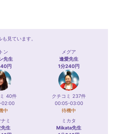
ルも見ています。
トン
メグア
ン
先生
逢愛
先生
240円
1分240円
ミ 40件
クチコミ 237件
-02:00
00:05-03:00
機中
待機中
ヤナミ
ミカタ
波
先生
Mikata
先生