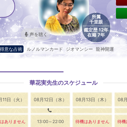
所属
千里眼
鑑定歴 12年
声を聴く
在籍 7年
得意な占術
ルノルマンカード ジオマンシー 龍神開運
華花実先生のスケジュール
月11日（火）
08月12日（水）
08月13日（木）
08
はありません
13:00～22:00
待機はありません
待機