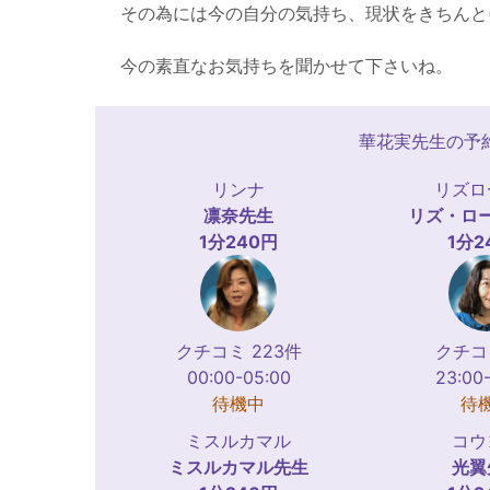
その為には今の自分の気持ち、現状をきちんと
今の素直なお気持ちを聞かせて下さいね。
華花実先生の予
リンナ
リズロ
凛奈
先生
リズ・ロ
1分240円
1分2
クチコミ 223件
クチコ
00:00-05:00
23:00
待機中
待
ミスルカマル
コウ
ミスルカマル
先生
光翼