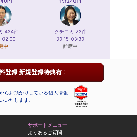
240円
1分240円
 424件
クチコミ 22件
-02:00
00:15-03:30
機中
離席中
料登録 新規登録特典有！
からお預かりしている個人情報
いいたします。
サポートメニュー
よくあるご質問