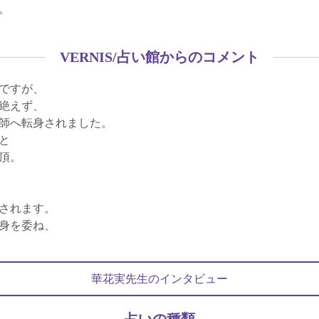
。
VERNIS/占い館からのコメント
ですが、
絶えず、
師へ転身されました。
と
頂。
されます。
身を委ね、
華花実先生のインタビュー
占いの種類