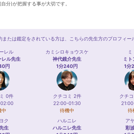
(自分)が把握する事が大切です。
約または鑑定をされている方は、こちらの先生方のプロフィー
ーレル
カミシロキョウスケ
ミ
ーレル
先生
神代鏡介
先生
ミト
40円
1分240円
1分
ミ 0件
クチコミ 2件
クチコ
-02:00
22:00-01:30
21:00
機中
待機中
待
ヨク
ハルニレ
ア
先生
ハルニレ
先生
彩