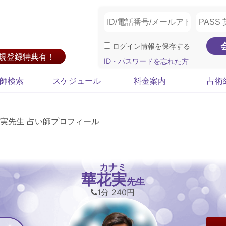
ログイン情報を保存する
新規登録特典有！
ID・パスワードを忘れた方
師検索
スケジュール
料金案内
占術
実先生 占い師プロフィール
カナミ
華花実
先生
1分 240円