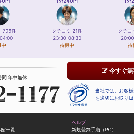
40円
1分240円
1分
 706件
クチコミ 21件
クチコミ
-04:00
23:30-08:30
20:00
機中
待機中
待
今すぐ無
時間 年中無休
当社では、お客様
を適切にお取り扱
ヘルプ
い館一覧
新規登録手順（PC）