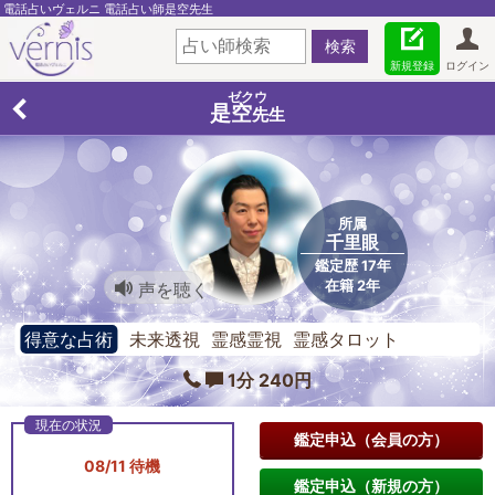
電話占いヴェルニ 電話占い師是空先生
新規登録
ログイン
ゼクウ
是空
先生
所属
千里眼
鑑定歴 17年
在籍 2年
声を聴く
得意な占術
未来透視 霊感霊視 霊感タロット
1分 240円
鑑定申込（会員の方）
08/11 待機
鑑定申込（新規の方）