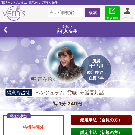
電話占いヴェルニ 電話占い師詩人先生
新規登録
ログイン
シビト
詩人
先生
所属
千里眼
鑑定歴 7年
在籍 5年
声を聴く
得意な占術
ペンジュラム 霊聴 守護霊対話
1分 240円
鑑定申込（会員の方）
待機時間外
鑑定申込（新規の方）