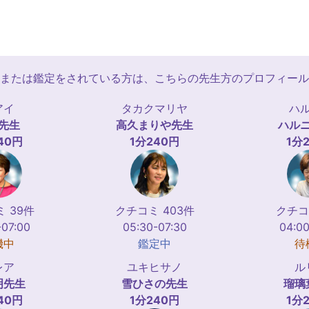
または鑑定をされている方は、こちらの先生方のプロフィール
アイ
タカクマリヤ
ハ
先生
高久まりや
先生
ハル
40円
1分240円
1分
 39件
クチコミ 403件
クチコ
-07:00
05:30-07:30
04:00
機中
鑑定中
待
レア
ユキヒサノ
ル
明
先生
雪ひさの
先生
瑠璃
40円
1分240円
1分