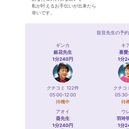
私が叶えるお手伝いが出来たら
幸いです。
龍音先生の予約
ギンカ
キ
銀花
先生
喜愛
1分240円
1分2
クチコミ 122件
クチコミ
05:00-12:00
05:30
待機中
待
アオイ
ウ
葵
先生
羽玲
1分240円
1分2