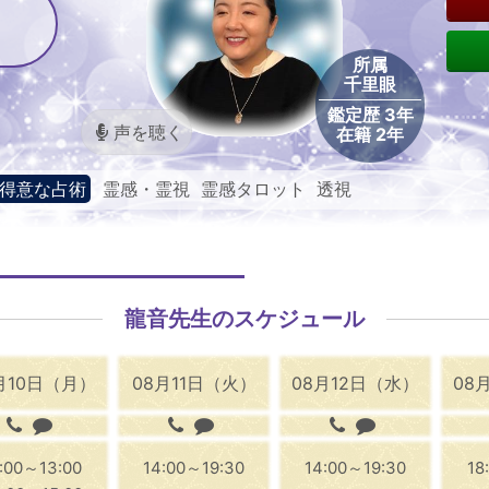
所属
千里眼
鑑定歴 3年
声を聴く
在籍 2年
得意な占術
霊感・霊視 霊感タロット 透視
龍音先生のスケジュール
月10日（月）
08月11日（火）
08月12日（水）
08
1:00～13:00
14:00～19:30
14:00～19:30
18