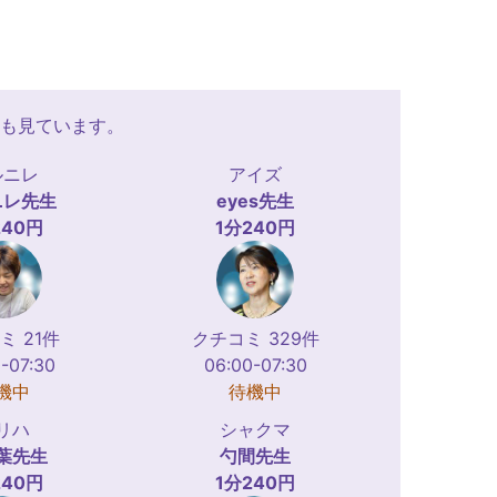
も見ています。
ルニレ
アイズ
ニレ
先生
eyes
先生
240円
1分240円
ミ 21件
クチコミ 329件
-07:30
06:00-07:30
機中
待機中
リハ
シャクマ
葉
先生
勺間
先生
240円
1分240円