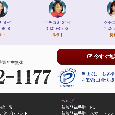
 97件
クチコミ 24件
クチコ
-09:00
06:00-07:30
05:55
機中
待機中
待
今すぐ無
時間 年中無休
当社では、お客様
を適切にお取り扱
ヘルプ
い館一覧
新規登録手順（PC）
占い師プレゼント
新規登録手順（スマートフォ