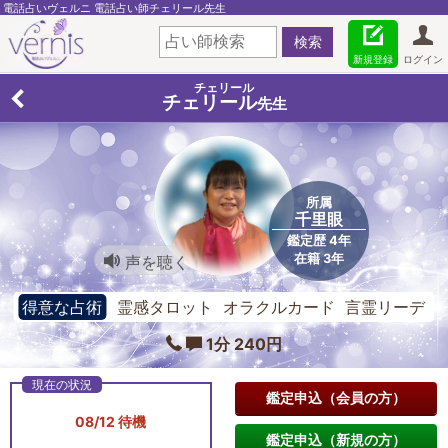
電話占いヴェルニ 電話占い師チェリール先生
新規登録
ログイン
チェリール
チェリール
先生
所属
千里眼
鑑定歴 4年
在籍 3年
声を聴く
得意な占術
霊感タロット オラクルカード 言霊リーデ
ィング
1分 240円
鑑定申込（会員の方）
08/12 待機
鑑定申込（新規の方）