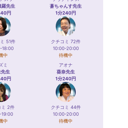
諏羅
先生
蒼ちゃんす
先生
240円
1分240円
ミ 51件
クチコミ 72件
-18:00
10:00-20:00
機中
待機中
ズミ
アオナ
未
先生
葵奈
先生
240円
1分240円
ミ 2件
クチコミ 44件
-19:00
10:00-20:00
機中
待機中