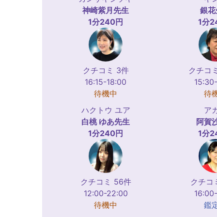
神崎紫月
先生
銀花
1分240円
1分2
クチコミ 3件
クチコミ
16:15-18:00
15:30
待機中
待
ハクトウ ユア
ア
白桃 ゆあ
先生
阿賀
1分240円
1分2
クチコミ 56件
クチコミ
12:00-22:00
16:00
待機中
鑑