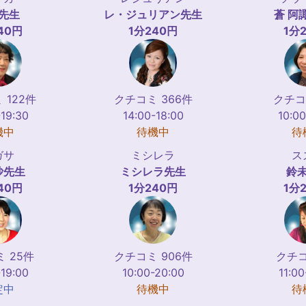
先生
レ・ジュリアン
先生
蒼 阿
40円
1分240円
1分
 122件
クチコミ 366件
クチコ
-19:30
14:00-18:00
10:00
機中
待機中
待
ガサ
ミシレラ
ス
沙
先生
ミシレラ
先生
鈴
40円
1分240円
1分
 25件
クチコミ 906件
クチコ
-19:00
10:00-20:00
11:00
定中
待機中
待