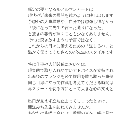
鑑定の要となるルノルマンカードは、
現状や近未来の展開を鏡のように映し出します
予想外の人事異動や、自分では想像し得なかっ
「後になって先生の言った通りになった」
と驚きの報告が届くことも少なくありません。
それは突き放すような予言ではなく、
これからの日々に備えるための「道しるべ」と
温かく伝えてくださるのが先生のスタイルです
特に仕事や人間関係においては、
現実的で取り入れやすいアドバイスが支持され
出産後のブランクを経て採用を勝ち取った事例
同じ目線に立って作戦を考えてくださる時間は
再スタートを切る方にとって大きな心の支えと
出口が見えず立ち止まってしまったときは、
開道みち先生を訪ねてみませんか。
あなたの歩幅に合わせ、希望の光を一緒に見つ