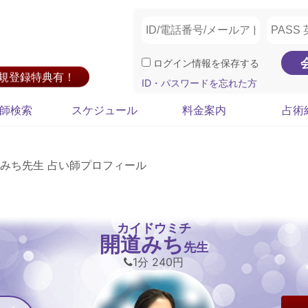
ログイン情報を保存する
新規登録特典有！
ID・パスワードを忘れた方
師検索
スケジュール
料金案内
占術
みち先生 占い師プロフィール
カイドウミチ
開道みち
先生
1分 240円