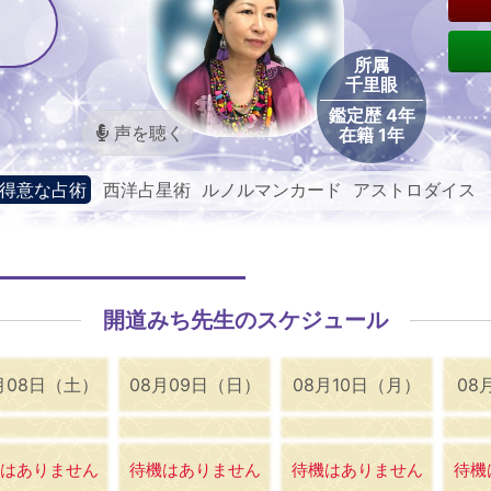
所属
千里眼
鑑定歴 4年
声を聴く
在籍 1年
得意な占術
西洋占星術 ルノルマンカード アストロダイス
開道みち先生のスケジュール
月08日（土）
08月09日（日）
08月10日（月）
08
はありません
待機はありません
待機はありません
待機