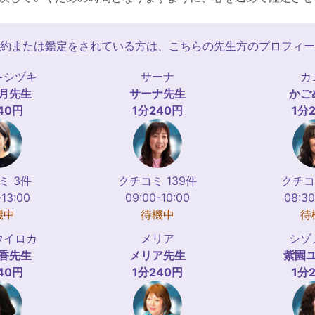
約または鑑定をされている方は、こちらの先生方のプロフィー
キシヅキ
サーナ
カ
月
先生
サーナ
先生
かご
40円
1分240円
1分
ミ 3件
クチコミ 139件
クチコ
-13:00
09:00-10:00
08:30
機中
待機中
待
ウイロカ
メリア
シゾ
香
先生
メリア
先生
紫園
40円
1分240円
1分