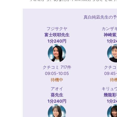
真白純凪先生の予
フジサクヤ
カンザ
富士咲耶
先生
神崎紫
1分240円
1分2
クチコミ 717件
クチコ
09:05-10:05
09:45
待機中
待
アオイ
キリュ
葵
先生
幾龍彩
1分240円
1分2