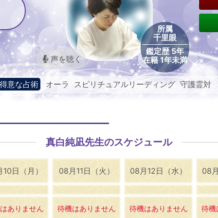
所属
千里眼
鑑定歴 5年
声を聴く
在籍 1年未満
得意な占術
オーラ スピリチュアルリーディング 守護霊対
話
真白純凪先生のスケジュール
月10日（月）
08月11日（火）
08月12日（水）
08
はありません
待機はありません
待機はありません
待機