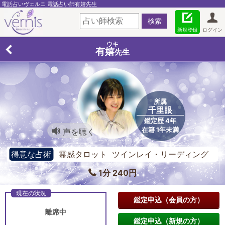
電話占いヴェルニ 電話占い師有嬉先生
新規登録
ログイン
ウキ
有嬉
先生
所属
千里眼
鑑定歴 4年
在籍 1年未満
声を聴く
得意な占術
霊感タロット ツインレイ・リーディング
チャネリング
1分 240円
鑑定申込（会員の方）
離席中
鑑定申込（新規の方）