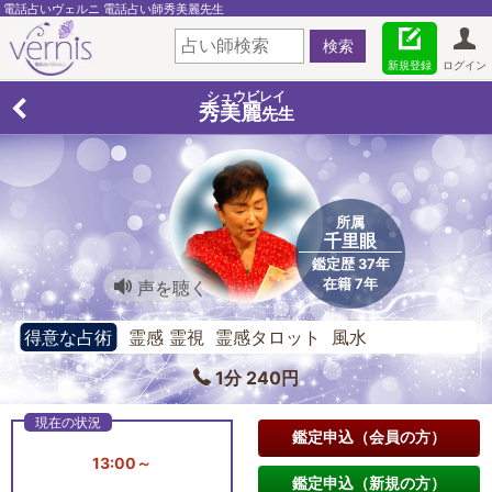
電話占いヴェルニ 電話占い師秀美麗先生
新規登録
ログイン
シュウビレイ
秀美麗
先生
所属
千里眼
鑑定歴 37年
在籍 7年
声を聴く
得意な占術
霊感 霊視 霊感タロット 風水
1分 240円
鑑定申込（会員の方）
13:00～
鑑定申込（新規の方）