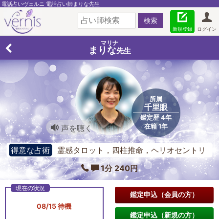
電話占いヴェルニ 電話占い師まりな先生
新規登録
ログイン
マリナ
まりな
先生
所属
千里眼
鑑定歴 4年
在籍 1年
声を聴く
得意な占術
霊感タロット，四柱推命，ヘリオセントリ
ック占星術，スピリチュアル・リーディング，前世鑑定，
1分 240円
手相
鑑定申込（会員の方）
08/15 待機
鑑定申込（新規の方）