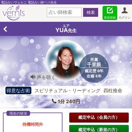
電話占いヴェルニ 電話占い師YUA先生
新規登録
ログイン
ユア
YUA
先生
所属
千里眼
鑑定歴 6年
在籍 4年
声を聴く
得意な占術
スピリチュアル・リーディング 四柱推命
オラクルカード
1分 240円
鑑定申込（会員の方）
待機時間外
鑑定申込（新規の方）