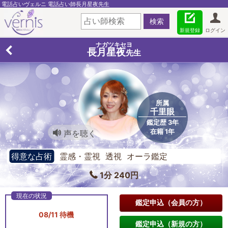
電話占いヴェルニ 電話占い師長月星夜先生
新規登録
ログイン
ナガツキセヨ
長月星夜
先生
所属
千里眼
鑑定歴 3年
在籍 1年
声を聴く
得意な占術
霊感・霊視 透視 オーラ鑑定
1分 240円
鑑定申込（会員の方）
08/11 待機
鑑定申込（新規の方）