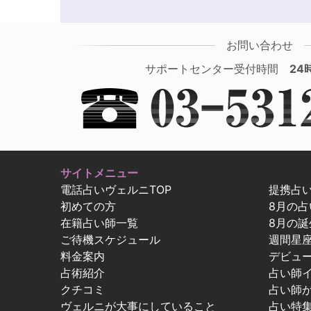
お問い合わせ
サポートセンター受付時間
24
サイトメニュー
電話占いヴェルニTOP
提携占
初めての方
8月の
在籍占い師一覧
8月の誕
ご待機スケジュール
週間星
料金案内
デビュ
占術紹介
占い師
クチコミ
占い師
ヴェルニが大事にしていること
占い特