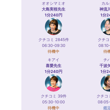
オオシマミオ
カル
大島実桜
先生
神流
1分240円
1分2
クチコミ 2845件
クチコ
06:30-09:30
08:10
待機中
待
キアイ
チ
喜愛
先生
千波
1分240円
1分2
クチコミ 39件
クチコミ
05:30-10:00
08:05
待機中
鑑