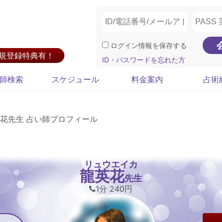
ログイン情報を保存する
新規登録特典有！
ID・パスワードを忘れた方
師検索
スケジュール
料金案内
占術
花先生 占い師プロフィール
リュウエイカ
龍英花
先生
1分 240円