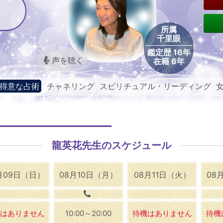
所属
千里眼
鑑定歴 16年
声を聴く
在籍 6年
得意な占術
チャネリング スピリチュアル・リーディング 
神カード
龍英花先生のスケジュール
月09日（日）
08月10日（月）
08月11日（火）
08
はありません
10:00～20:00
待機はありません
待機