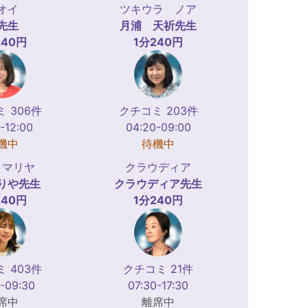
オイ
ツキウラ ノア
先生
月浦 天祈
先生
240円
1分240円
 306件
クチコミ 203件
-12:00
04:20-09:00
機中
待機中
クマリヤ
クラウディア
りや
先生
クラウディア
先生
240円
1分240円
 403件
クチコミ 21件
-09:30
07:30-17:30
席中
離席中