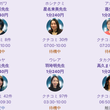
ガワ
ホシナクミ
ア
川
先生
星名来美
先生
葵
40円
1分240円
1分
ミ 8件
クチコミ 30件
クチコミ
-10:00
07:00-10:00
07:20
機中
待機中
待
ハヤ
ウレア
タカ
矢
先生
羽玲明
先生
高久ま
40円
1分240円
1分
 42件
クチコミ 97件
クチコミ
-09:30
03:30-10:00
06:50
定中
待機中
離