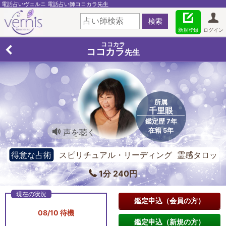
電話占いヴェルニ 電話占い師ココカラ先生
新規登録
ログイン
ココカラ
ココカラ
先生
所属
千里眼
鑑定歴 7年
在籍 5年
声を聴く
得意な占術
スピリチュアル・リーディング 霊感タロッ
ト ルノルマンカード
1分 240円
鑑定申込（会員の方）
08/10 待機
鑑定申込（新規の方）