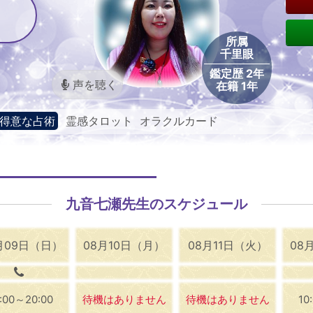
所属
千里眼
鑑定歴 2年
声を聴く
在籍 1年
得意な占術
霊感タロット オラクルカード
九音七瀬先生のスケジュール
月09日（日）
08月10日（月）
08月11日（火）
08
0:00～20:00
待機はありません
待機はありません
10