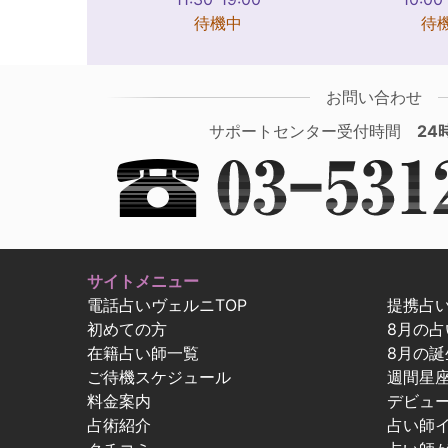
待機中
待
お問い合わせ
サポートセンター受付時間
24
サイトメニュー
電話占いヴェルニTOP
提携占
初めての方
8月の
在籍占い師一覧
8月の誕
ご待機スケジュール
週間星
料金案内
デビュ
占術紹介
占い師