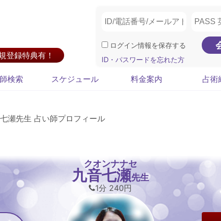
ログイン情報を保存する
新規登録特典有！
ID・パスワードを忘れた方
師検索
スケジュール
料金案内
占術
七瀬先生 占い師プロフィール
クオンナナセ
九音七瀬
先生
1分 240円