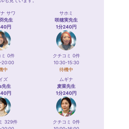
ルも見ています。
ナ サワ
サホミ
羽
先生
咲穂実
先生
240円
1分240円
ミ 0件
クチコミ 0件
-20:00
10:30-15:30
機中
待機中
イズ
ムギナ
s
先生
麦菜
先生
240円
1分240円
 329件
クチコミ 0件
-20:00
10:00-16:00