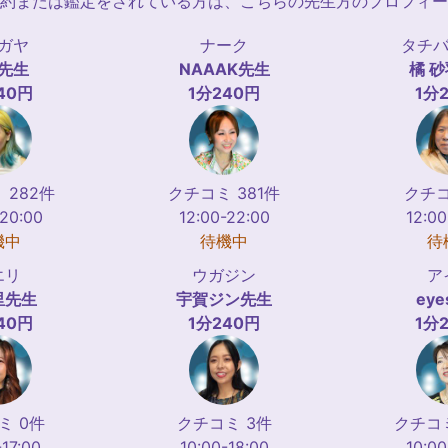
約または鑑定をされている方は、こちらの先生方のプロフィー
ガヤ
ナーク
タチバ
先生
NAAAK
先生
橘 砂
40円
1分240円
1分
 282件
クチコミ 381件
クチコ
-20:00
12:00-22:00
12:00
機中
待機中
待
エリ
ウガジン
ア
里
先生
宇賀ジン
先生
eye
40円
1分240円
1分
ミ 0件
クチコミ 3件
クチコミ
-17:00
10:00-18:00
10:00