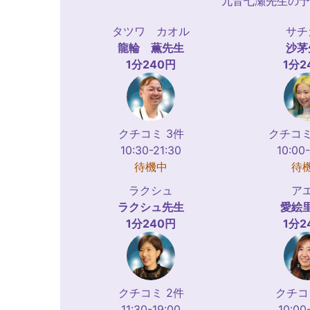
九音七瀬先生の予
タツワ カオル
サチ
龍輪 薫
先生
沙茅
1分240円
1分2
クチコミ 3件
クチコミ
10:30-21:30
10:00
待機中
待
ラクシュ
ア
ラクシュ
先生
愛絵
1分240円
1分2
クチコミ 2件
クチコ
11:30-19:00
10:00