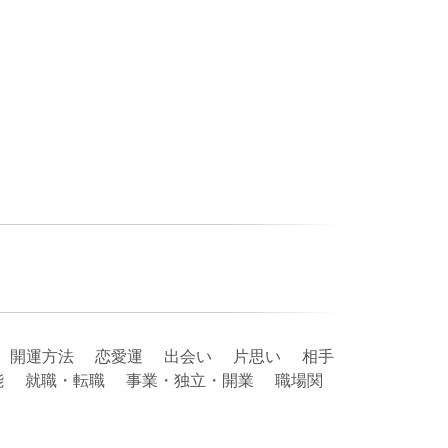
 開運方法 恋愛運 出会い 片思い 相手
能 就職・転職 事業・独立・開業 職場関