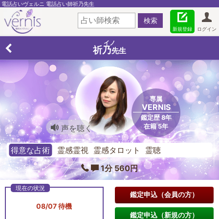
電話占いヴェルニ 電話占い師祈乃先生
新規登録
ログイン
イノ
祈乃
先生
専属
VERNIS
鑑定歴 8年
在籍 5年
声を聴く
得意な占術
霊感霊視 霊感タロット 霊聴
1分 560円
鑑定申込（会員の方）
08/07 待機
鑑定申込（新規の方）