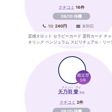
クチコミ
16件
08/10 待機
1分
240円
未対応
霊感タロット セラピーカード 霊符カード チャ
ネリング ペンジュラム スピリチュアル・リー
ィング
鑑定歴
5年
アメノハ アイ
天乃羽 愛
先生
クチコミ
2件
08/10 待機