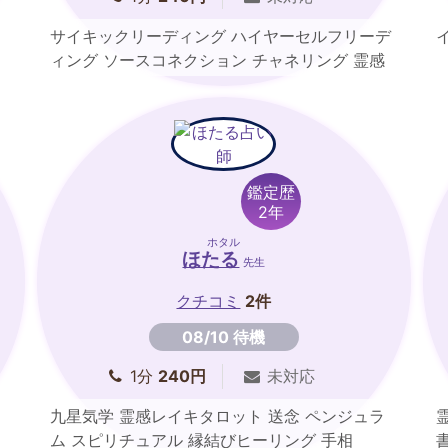
サイキックリーディング ハイヤーセルフリーデ
ィング ソースコネクション チャネリング 霊感
タロット スピリチュアルカウンセリング 宇宙の
法則 潜在意識の書き換え
鑑定歴
2年
ホタル
ほたる
先生
クチコミ
2件
08/10 待機
1分
240円
未対応
九星気学 霊感レイキタロット 送念 ペンジュラ
ム スピリチュアル 縁結びヒーリング 手相