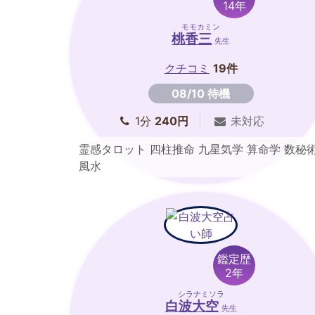
14年
モモカミン
桃香三
先生
クチコミ
19件
08/10 待機
1分
240円
未対応
霊感タロット 四柱推命 九星気学 算命学 数秘
風水
鑑定歴
2年
シラナミソラ
白波大空
先生