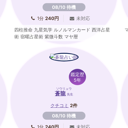
08/10 待機
1分
240円
未対応
四柱推命 九星気学 ルノルマンカード 西洋占星
術 宿曜占星術 紫微斗数 マヤ暦
鑑定歴
5年
ソウリュウ
蒼龍
先生
クチコミ
2件
08/10 待機
1分
240円
未対応