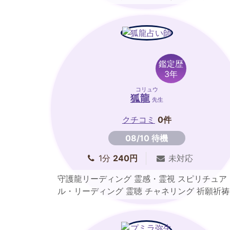
ルマンカード
鑑定歴
3年
コリュウ
狐龍
先生
クチコミ
0件
08/10 待機
1分
240円
未対応
守護龍リーディング 霊感・霊視 スピリチュア
ル・リーディング 霊聴 チャネリング 祈願祈祷
透視 自動書記