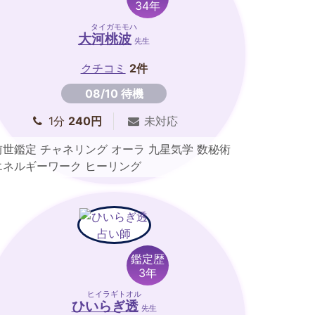
34年
タイガモモハ
大河桃波
先生
クチコミ
2件
08/10 待機
1分
240円
未対応
前世鑑定 チャネリング オーラ 九星気学 数秘術
エネルギーワーク ヒーリング
鑑定歴
3年
ヒイラギトオル
ひいらぎ透
先生