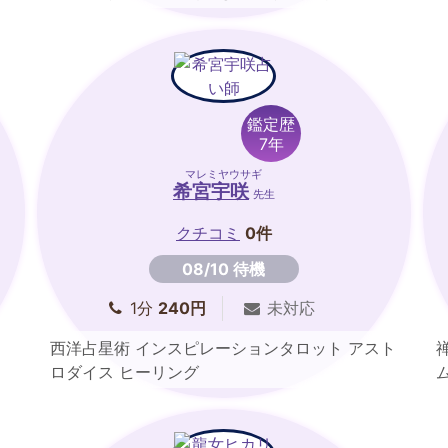
鑑定歴
7年
マレミヤウサギ
希宮宇咲
先生
クチコミ
0件
08/10 待機
1分
240円
未対応
西洋占星術 インスピレーションタロット アスト
ロダイス ヒーリング