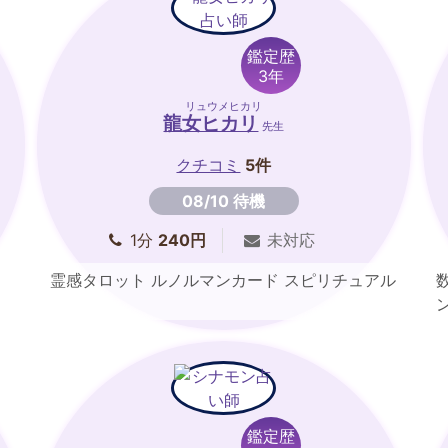
鑑定歴
3年
リュウメヒカリ
龍女ヒカリ
先生
クチコミ
5件
08/10 待機
1分
240円
未対応
霊感タロット ルノルマンカード スピリチュアル
鑑定歴