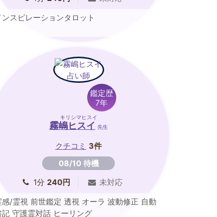
インスピレーションタロット
鑑定歴
7年
キリシマヒスイ
霧嶋ヒスイ
先生
クチコミ
3件
08/10 待機
1分
240円
未対応
霊感/霊視 前世鑑定 透視 オーラ 波動修正 自動
書記 守護霊対話 ヒーリング