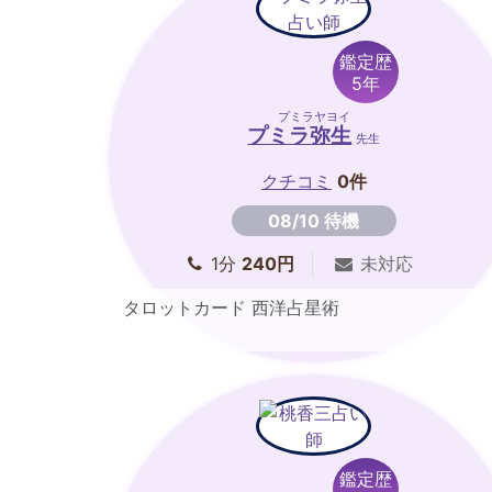
鑑定歴
5年
プミラヤヨイ
プミラ弥生
先生
クチコミ
0件
08/10 待機
1分
240円
未対応
タロットカード 西洋占星術
鑑定歴