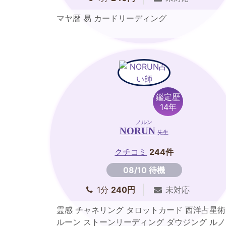
マヤ暦 易 カードリーディング
鑑定歴
14年
ノルン
NORUN
先生
クチコミ
244件
08/10 待機
1分
240円
未対応
霊感 チャネリング タロットカード 西洋占星術
ルーン ストーンリーディング ダウジング ルノ