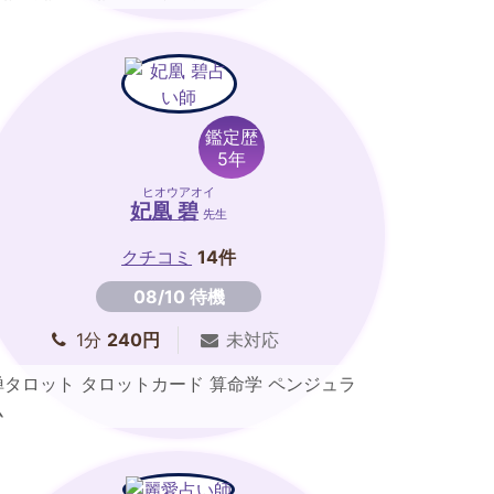
鑑定歴
5年
ヒオウアオイ
妃凰 碧
先生
クチコミ
14件
08/10 待機
1分
240円
未対応
禅タロット タロットカード 算命学 ペンジュラ
ム