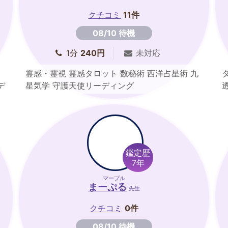
クチコミ
11件
08/10 待機
1分
240円
未対応
霊感・霊視 霊感タロット 数秘術 西洋占星術 九
デ
星気学 守護天使リーディング
鑑定歴
7年
マープル
まーぷる
先生
クチコミ
0件
08/10 待機