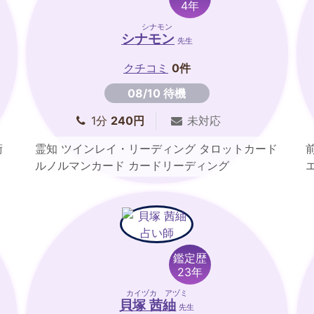
4年
シナモン
シナモン
先生
クチコミ
0件
08/10 待機
1分
240円
未対応
術
霊知 ツインレイ・リーディング タロットカード
ルノルマンカード カードリーディング
鑑定歴
23年
カイヅカ アヅミ
貝塚 茜紬
先生