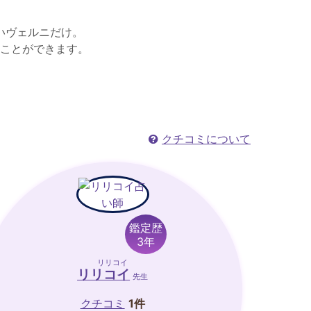
いヴェルニだけ。
ことができます。
クチコミについて
鑑定歴
3年
リリコイ
リリコイ
先生
クチコミ
1件