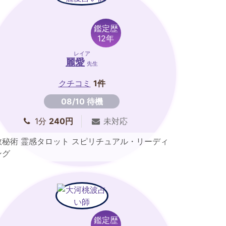
鑑定歴
12年
レイア
麗愛
先生
クチコミ
1件
08/10 待機
1分
240円
未対応
数秘術 霊感タロット スピリチュアル・リーディ
ング
鑑定歴