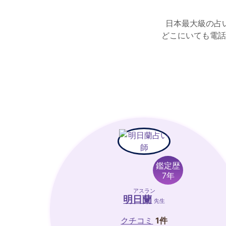
日本最大級の占
どこにいても電話
鑑定歴
7年
アスラン
明日蘭
先生
クチコミ
1件