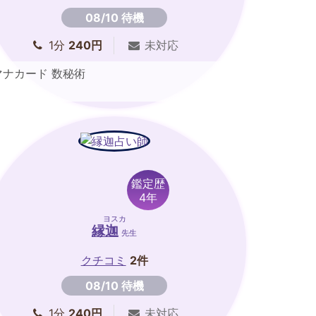
08/10 待機
1分
240円
未対応
マナカード 数秘術
鑑定歴
4年
ヨスカ
縁迦
先生
クチコミ
2件
08/10 待機
1分
240円
未対応