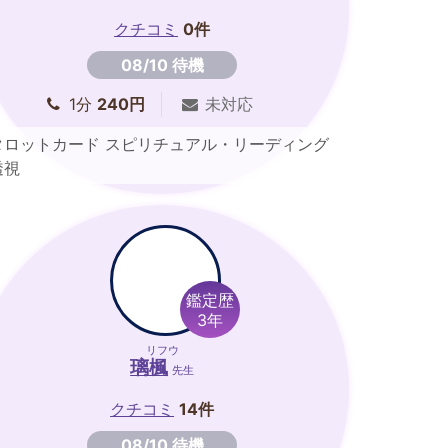
クチコミ
0件
08/10 待機
1分
240円
未対応
タロットカード スピリチュアル・リーディング
透視
鑑定歴
3年
リフウ
璃楓
先生
クチコミ
14件
08/10 待機