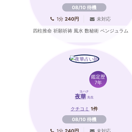
08/10 待機
1分
240円
未対応
四柱推命 祈願祈祷 風水 数秘術 ペンジュラム
鑑定歴
7年
ヨハナ
夜華
先生
クチコミ
1件
08/10 待機
1分
240円
未対応