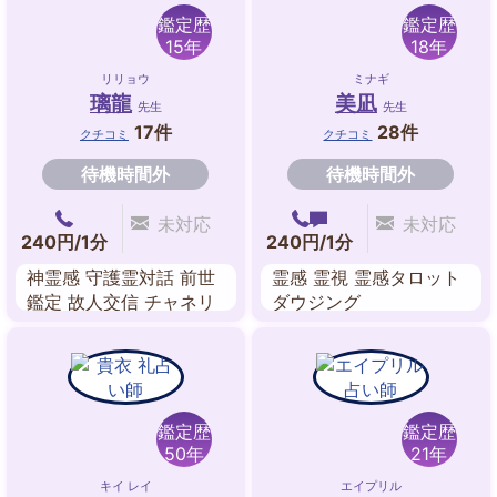
鑑定歴
鑑定歴
15年
18年
リリョウ
ミナギ
璃龍
美凪
先生
先生
17件
28件
クチコミ
クチコミ
待機時間外
待機時間外
未対応
未対応
240円/1分
240円/1分
神霊感 守護霊対話 前世
霊感 霊視 霊感タロット
鑑定 故人交信 チャネリ
ダウジング
ング オーラ エネルギー
ワーク ペンジュラム
鑑定歴
鑑定歴
50年
21年
キイ レイ
エイプリル