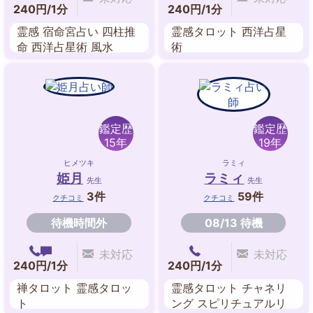
240円/1分
240円/1分
霊感 宿命宮占い 四柱推
霊感タロット 西洋占星
命 西洋占星術 風水
術
鑑定歴
鑑定歴
15年
19年
ヒメツキ
ラミィ
姫月
ラミィ
先生
先生
3件
59件
クチコミ
クチコミ
待機時間外
08/13 待機
未対応
未対応
240円/1分
240円/1分
禅タロット 霊感タロッ
霊感タロット チャネリ
ト
ング スピリチュアルリ