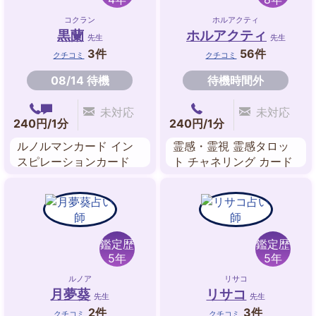
コクラン
ホルアクティ
黒蘭
ホルアクティ
先生
先生
3件
56件
クチコミ
クチコミ
08/14 待機
待機時間外
未対応
未対応
240円/1分
240円/1分
ルノルマンカード イン
霊感・霊視 霊感タロッ
スピレーションカード
ト チャネリング カード
リーディング ペンジュ
ラム
鑑定歴
鑑定歴
5年
5年
ルノア
リサコ
月夢葵
リサコ
先生
先生
2件
3件
クチコミ
クチコミ