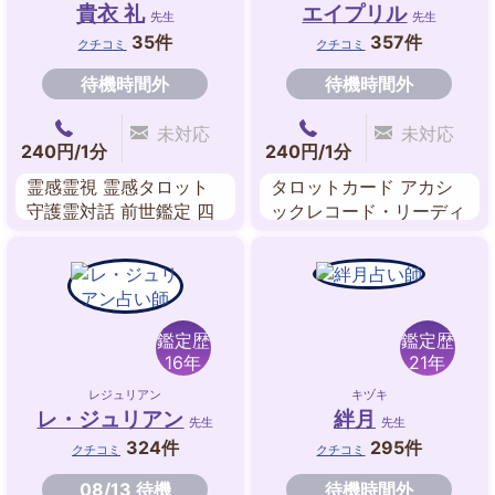
貴衣 礼
エイプリル
先生
先生
35件
357件
クチコミ
クチコミ
待機時間外
待機時間外
未対応
未対応
240円/1分
240円/1分
霊感霊視 霊感タロット
タロットカード アカシ
守護霊対話 前世鑑定 四
ックレコード・リーディ
柱推命 西洋占星術 風水
ング
姓名判断
鑑定歴
鑑定歴
16年
21年
レジュリアン
キヅキ
レ・ジュリアン
絆月
先生
先生
324件
295件
クチコミ
クチコミ
08/13 待機
待機時間外