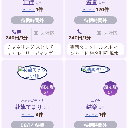
宜佳
紫貴
先生
先生
1件
120件
クチコミ
クチコミ
待機時間外
待機時間外
未対応
未対応
240円/1分
240円/1分
チャネリング スピリチ
霊感タロット ルノルマ
ュアル・リーディング
ンカード 姓名判断 風水
マナカード チャクラ ア
数秘術 スピリチュア
カシックレコード 自動
ル・リーディング ルー
書記 ヒーリング
ン
鑑定歴
鑑定歴
3年
10年
ハナカゴテマリ
ユイラ
花籠てまり
結楽
先生
先生
9件
1件
クチコミ
クチコミ
08/14 待機
待機時間外