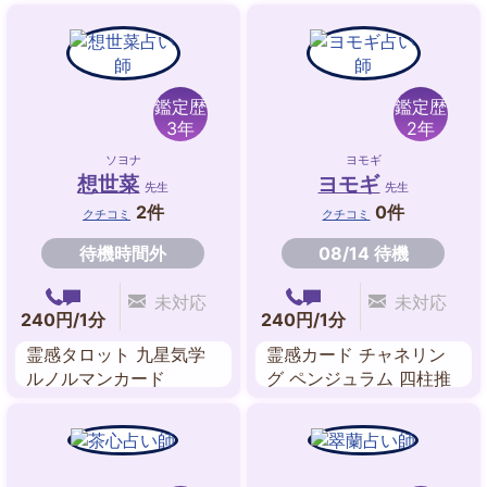
鑑定歴
鑑定歴
3年
2年
ソヨナ
ヨモギ
想世菜
ヨモギ
先生
先生
2件
0件
クチコミ
クチコミ
待機時間外
08/14 待機
未対応
未対応
240円/1分
240円/1分
霊感タロット 九星気学
霊感カード チャネリン
ルノルマンカード
グ ペンジュラム 四柱推
命 手相 守護神鑑定 ヒー
リング