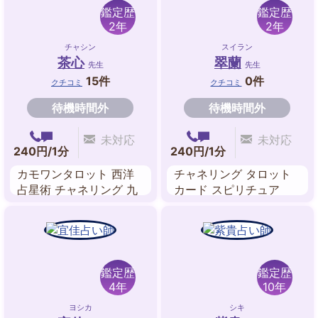
鑑定歴
鑑定歴
2年
2年
チャシン
スイラン
茶心
翠蘭
先生
先生
15件
0件
クチコミ
クチコミ
待機時間外
待機時間外
未対応
未対応
240円/1分
240円/1分
カモワンタロット 西洋
チャネリング タロット
占星術 チャネリング 九
カード スピリチュア
星気学 ペンジュラム ア
ル・リーディング
ストロダイス 夢占い 波
動修正
鑑定歴
鑑定歴
4年
10年
ヨシカ
シキ