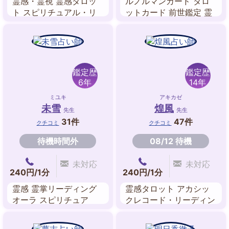
霊感・霊視 霊感タロッ
ルノルマンカード タロ
ト スピリチュアル・リ
ットカード 前世鑑定 霊
ーディング
聴 アカシックレコー
ド・リーディング スピ
リチュアル・リーディン
グ 霊感・霊視
鑑定歴
鑑定歴
6年
14年
ミユキ
アキカゼ
未雪
煌風
先生
先生
31件
47件
クチコミ
クチコミ
待機時間外
08/12 待機
未対応
未対応
240円/1分
240円/1分
霊感 霊掌リーディング
霊感タロット アカシッ
オーラ スピリチュア
クレコード・リーディン
ル・リーディング 霊聴
グ ルーン スピリチュア
チャネリング 守護霊対
ルリーディング エネル