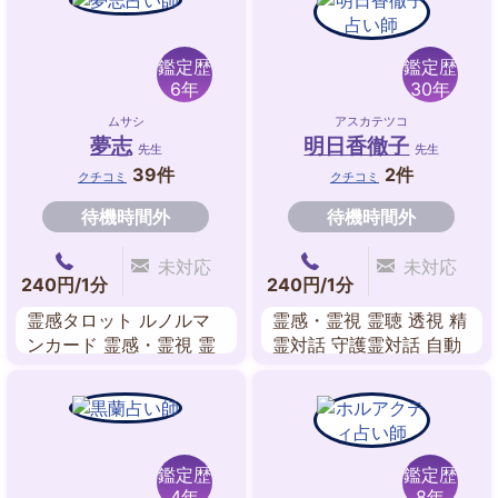
話 ブロック解除
ギーワーク レイキ 遠隔
ヒーリング 水晶占い
鑑定歴
鑑定歴
6年
30年
ムサシ
アスカテツコ
夢志
明日香徹子
先生
先生
39件
2件
クチコミ
クチコミ
待機時間外
待機時間外
未対応
未対応
240円/1分
240円/1分
霊感タロット ルノルマ
霊感・霊視 霊聴 透視 精
ンカード 霊感・霊視 霊
霊対話 守護霊対話 自動
聴 オーラ チャネリング
書記 前世鑑定 オーラ
守護霊対話 故人交信
鑑定歴
鑑定歴
4年
8年