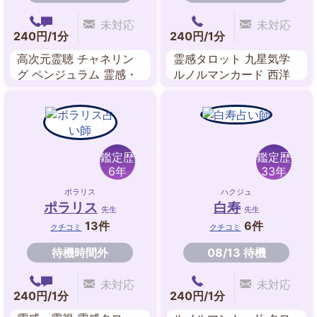
未対応
未対応
240円/1分
240円/1分
高次元霊聴 チャネリン
霊感タロット 九星気学
グ ペンジュラム 霊感・
ルノルマンカード 西洋
霊視 守護霊対話 スピリ
占星術 風水 数秘術 夢占
チュアルカードリーディ
い
ング 霊感タロット 開運
美容
鑑定歴
鑑定歴
6年
33年
ポラリス
ハクジュ
ポラリス
白寿
先生
先生
13件
6件
クチコミ
クチコミ
待機時間外
08/13 待機
未対応
未対応
240円/1分
240円/1分