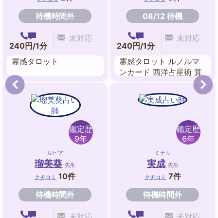
待機時間外
08/12 待機
未対応
未対応
240円/1分
240円/1分
霊感タロット
霊感タロット ルノルマ
ンカード 西洋占星術 算
命学 数秘術
鑑定歴
鑑定歴
9年
6年
ルビア
ミナリ
瑠美葵
実成
先生
先生
10件
7件
クチコミ
クチコミ
待機時間外
待機時間外
未対応
未対応