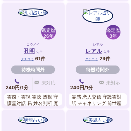
ーディング 数秘タロッ
ト
鑑定歴
鑑定歴
26年
8年
コウメイ
レアル
孔明
レアル
先生
先生
61件
29件
クチコミ
クチコミ
待機時間外
待機時間外
未対応
未対応
240円/1分
240円/1分
霊感・霊視 霊聴 透視 守
霊感 恋人交信 守護霊対
護霊対話 易 姓名判断 魔
話 チャネリング 前世鑑
術 祈願祈祷
定 ルノルマンカード 成
就祈願 故人交信