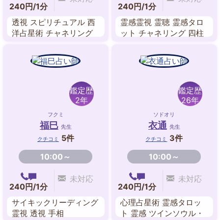
240円/1分
240円/1分
透視 スピリチュアル 西
霊感霊視 霊聴 霊感タロ
洋占星術 チャネリング
ット チャネリング 四柱
ダウジング エネルギー
推命 波動修正 ヒーリン
ワーク
グ 手相
鑑定歴
鑑定歴
2年
26年
フクミ
ソドオリ
福巳
衣通
先生
先生
5件
3件
クチコミ
クチコミ
10:00～
10:00～
未対応
未対応
240円/1分
240円/1分
サイキックリーディング
心理占星術 霊感タロッ
霊視 透視 手相
ト 霊感 ツインソウル・