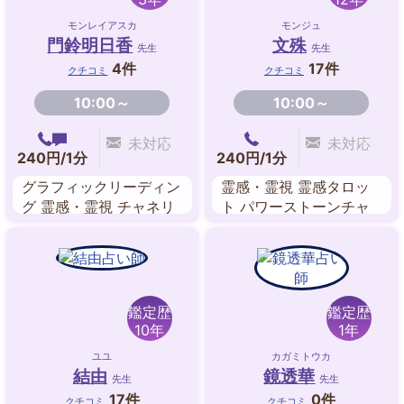
モンレイアスカ
モンジュ
門鈴明日香
文殊
先生
先生
4件
17件
クチコミ
クチコミ
10:00～
10:00～
未対応
未対応
240円/1分
240円/1分
グラフィックリーディン
霊感・霊視 霊感タロッ
グ 霊感・霊視 チャネリ
ト パワーストーンチャ
ング 透視 アカシックレ
ネリング ペンジュラム
コードリーディング ス
ピリチュアル・リーディ
ング ヒーリング
鑑定歴
鑑定歴
10年
1年
ユユ
カガミトウカ
結由
鏡透華
先生
先生
17件
0件
クチコミ
クチコミ