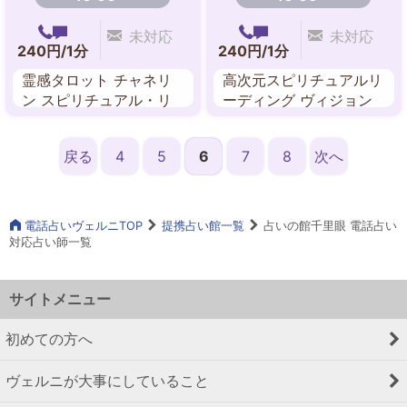
未対応
未対応
240円/1分
240円/1分
霊感タロット チャネリ
高次元スピリチュアルリ
ン スピリチュアル・リ
ーディング ヴィジョン
ーディング ペンジュラ
透視 霊感・霊視 チャネ
ム 西洋占星術 四柱推命
リング 祈願・祈祷 霊感
戻る
4
5
6
7
8
次へ
タロット ヒーリング
電話占いヴェルニTOP
提携占い館一覧
占いの館千里眼 電話占い
対応占い師一覧
サイトメニュー
初めての方へ
ヴェルニが大事にしていること