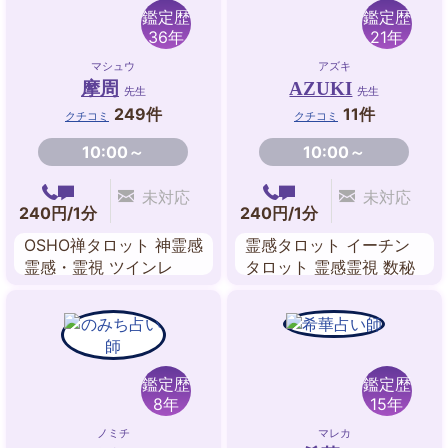
鑑定歴
鑑定歴
36年
21年
マシュウ
アズキ
摩周
AZUKI
先生
先生
249件
11件
クチコミ
クチコミ
10:00～
10:00～
未対応
未対応
240円/1分
240円/1分
OSHO禅タロット 神霊感
霊感タロット イーチン
霊感・霊視 ツインレ
タロット 霊感霊視 数秘
イ・リーディング チャ
術 九星気学 西洋占星術
ネリング 西洋占星術 前
姓名判断 風水
世鑑定 ペンジュラム
鑑定歴
鑑定歴
8年
15年
ノミチ
マレカ