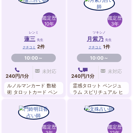
鑑定歴
鑑定歴
10年
3年
レンミ
ツキシノ
蓮三
月紫乃
先生
先生
2件
1件
クチコミ
クチコミ
10:00～
10:00～
未対応
未対応
240円/1分
240円/1分
ルノルマンカード 数秘
霊感タロット ペンジュ
術 タロットカード ペン
ラム スピリチュアル ヒ
デュラム
ーリング 霊感・霊視・
霊聴
鑑定歴
鑑定歴
3年
12年