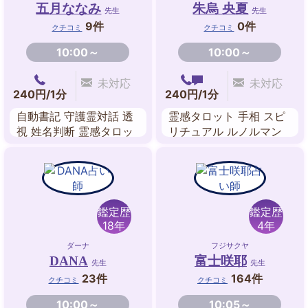
五月ななみ
朱烏 央夏
先生
先生
9件
0件
クチコミ
クチコミ
10:00～
10:00～
未対応
未対応
240円/1分
240円/1分
自動書記 守護霊対話 透
霊感タロット 手相 スピ
視 姓名判断 霊感タロッ
リチュアル ルノルマン
ト 数秘術 チャクラ
カード ペンジュラム 四
柱推命 奇門遁甲開運術
鑑定歴
鑑定歴
18年
4年
ダーナ
フジサクヤ
DANA
富士咲耶
先生
先生
23件
164件
クチコミ
クチコミ
10:00～
10:05～