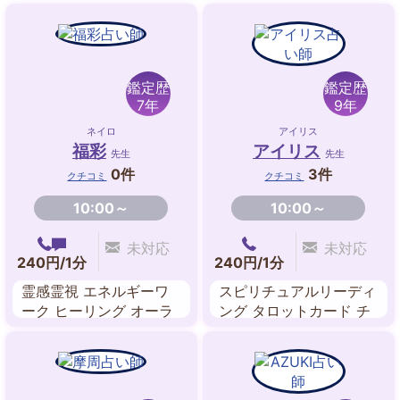
鑑定歴
鑑定歴
7年
9年
ネイロ
アイリス
福彩
アイリス
先生
先生
0件
3件
クチコミ
クチコミ
10:00～
10:00～
未対応
未対応
240円/1分
240円/1分
霊感霊視 エネルギーワ
スピリチュアルリーディ
ーク ヒーリング オーラ
ング タロットカード チ
スピリチュアル・リーデ
ャネリング 数秘術 レイ
ィング 数秘術 霊聴 守護
キ・遠隔ヒーリング
霊対話