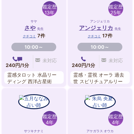
鑑定歴
鑑定歴
13年
25年
サヤ
アンジェリカ
さや
アンジェリカ
先生
先生
7件
17件
クチコミ
クチコミ
10:00～
10:00～
未対応
未対応
240円/1分
240円/1分
霊感タロット 水晶リー
霊感・霊視 オーラ 過去
ディング 西洋占星術
世 スピリチュアルリー
ディング タロットカー
ド ダウジング 数秘術 ヨ
ーロピアン風水
鑑定歴
鑑定歴
4年
4年
サツキナナミ
アケガラス オウカ