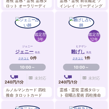
透視 霊感・霊視 霊感タ
霊感・霊視 前世鑑定 ツ
ロット オーラリーディ
インレイ・リーディング
ング チャクラ ヒーリン
透視 霊感タロット 守護
グ エネルギーワーク ア
霊対話 故人交信 自動書
カシックレコードリーデ
記
ィング
鑑定歴
鑑定歴
3年
12年
ジェニー
ヒナゲシ
ジェニー
雛げし
先生
先生
0件
1件
クチコミ
クチコミ
10:00～
10:00～
未対応
未対応
240円/1分
240円/1分
ルノルマンカード 四柱
霊感・霊視 霊感タロッ
推命 タロットカード
ト 宿曜占星術 四柱推命
九星気学 風水