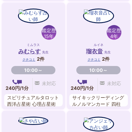
ツインレイ鑑定 チャネ
リング 遠隔ヒーリング
夢占い エネルギーワー
ク
鑑定歴
鑑定歴
15年
4年
ミムラス
ルイネ
みむらす
瑠衣音
先生
先生
2件
2件
クチコミ
クチコミ
10:00～
10:00～
未対応
未対応
240円/1分
240円/1分
スピリチュアルタロット
サイキックリーディング
西洋占星術 心理占星術
ルノルマンカード 四柱
東洋占星術 アストロダ
推命 霊感タロット チャ
イス ペンジュラム
ネリング 数秘術 姓名判
断