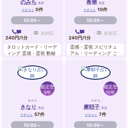
のみち
希華
先生
先生
0件
10件
クチコミ
クチコミ
10:00～
10:00～
未対応
未対応
240円/1分
240円/1分
タロットカード・リーデ
霊感・霊視 スピリチュ
ィング 霊感・霊視 数秘
アル・リーディング ご
術 心理占星術
神託ルーン パワースト
ーン 霊感タロット オラ
クルリーディング ペン
ジュラム 姓名判断
鑑定歴
鑑定歴
9年
10年
キナリ
マヤコ
きなり
摩耶子
先生
先生
57件
7件
クチコミ
クチコミ
10:00～
10:00～