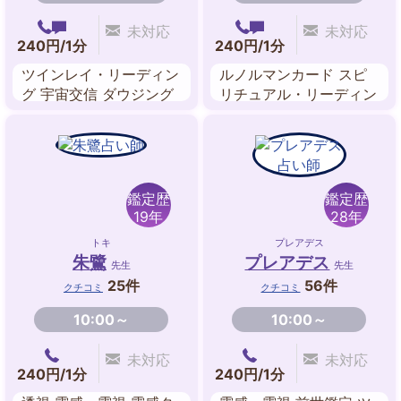
未対応
未対応
240円/1分
240円/1分
ツインレイ・リーディン
ルノルマンカード スピ
グ 宇宙交信 ダウジング
リチュアル・リーディン
スピリチュアル・リーデ
グ マヤ暦占星術 数秘カ
ィング チャネリング 西
ード
洋占星術 数秘術
鑑定歴
鑑定歴
19年
28年
トキ
プレアデス
朱鷺
プレアデス
先生
先生
25件
56件
クチコミ
クチコミ
10:00～
10:00～
未対応
未対応
240円/1分
240円/1分