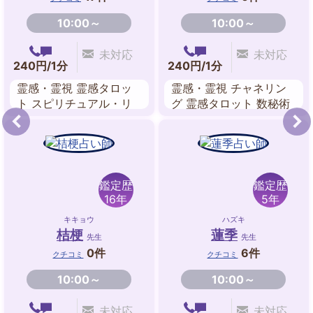
10:00～
10:00～
未対応
未対応
240円/1分
240円/1分
霊感・霊視 霊感タロッ
霊感・霊視 チャネリン
ト スピリチュアル・リ
グ 霊感タロット 数秘術
ーディング 前世鑑定 西
ツインレイ鑑定
洋占星術 遠隔ヒーリン
グ ペンジュラム
鑑定歴
鑑定歴
16年
5年
キキョウ
ハズキ
桔梗
蓮季
先生
先生
0件
6件
クチコミ
クチコミ
10:00～
10:00～
未対応
未対応