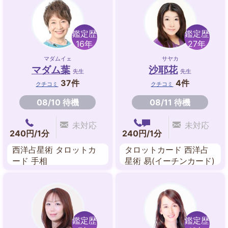
鑑定歴
鑑定歴
16年
27年
マダムイェ
サヤカ
マダム葉
沙耶花
先生
先生
37件
4件
クチコミ
クチコミ
08/10 待機
08/11 待機
未対応
未対応
240円/1分
240円/1分
西洋占星術 タロットカ
タロットカード 西洋占
ード 手相
星術 易(イーチンカード)
鑑定歴
鑑定歴