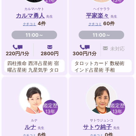
21年
13年
カルマハヤト
ヘイケララ
カルマ勇人
平家楽々
先生
先生
4件
60件
クチコミ
クチコミ
11:00～
11:00～
未対応
220円/1分
2800円
300円/1分
四柱推命 西洋占星術 宿
タロットカード 数秘術
曜占星術 九星気学 タロ
インド占星術 手相
ットカード
鑑定歴
鑑定歴
13年
13年
ルナ
サトウジュンコ
ルナ
サトウ純子
先生
先生
6件
0件
クチコミ
クチコミ