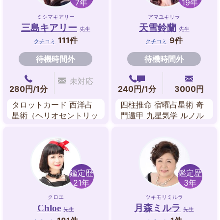
7年
19年
ミシマキアリー
アマユキリラ
三島キアリー
天雪鈴蘭
先生
先生
111件
9件
クチコミ
クチコミ
待機時間外
待機時間外
未対応
280円/1分
240円/1分
3000円
タロットカード 西洋占
四柱推命 宿曜占星術 奇
星術（ヘリオセントリッ
門遁甲 九星気学 ルノル
ク占星術） ルノルマン
マンカード
カード ルーン 九星気学
ダウジング
鑑定歴
鑑定歴
21年
3年
クロエ
ツキモリミルラ
Chloe
月森ミルラ
先生
先生