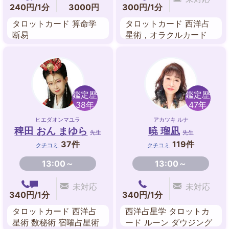
240円/1分
3000円
300円/1分
タロットカード 算命学
タロットカード 西洋占
断易
星術，オラクルカード
数秘術 姓名判断
鑑定歴
鑑定歴
38年
47年
ヒエダオンマユラ
アカツキ ルナ
稗田 おん まゆら
暁 瑠凪
先生
先生
37件
119件
クチコミ
クチコミ
13:00～
13:00～
未対応
未対応
340円/1分
340円/1分
タロットカード 西洋占
西洋占星学 タロットカ
星術 数秘術 宿曜占星術
ード ルーン ダウジング