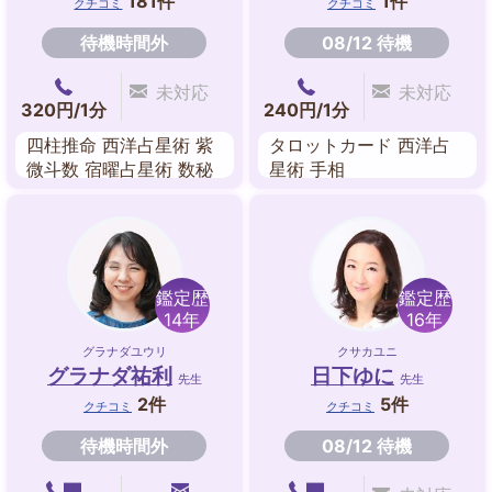
181件
1件
クチコミ
クチコミ
待機時間外
08/12 待機
未対応
未対応
320円/1分
240円/1分
四柱推命 西洋占星術 紫
タロットカード 西洋占
微斗数 宿曜占星術 数秘
星術 手相
術 タロットカード ルー
ン
鑑定歴
鑑定歴
14年
16年
グラナダユウリ
クサカユニ
グラナダ祐利
日下ゆに
先生
先生
2件
5件
クチコミ
クチコミ
待機時間外
08/12 待機