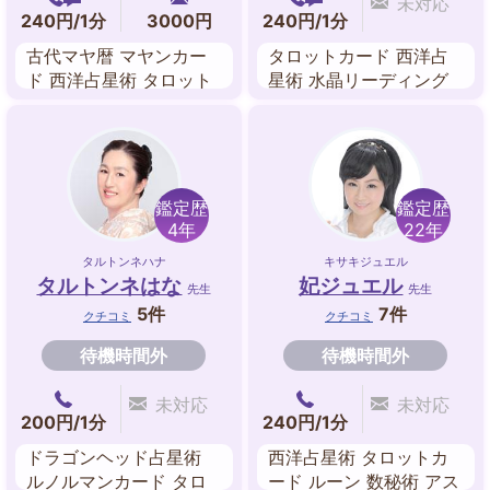
未対応
240円/1分
3000円
240円/1分
古代マヤ暦 マヤンカー
タロットカード 西洋占
ド 西洋占星術 タロット
星術 水晶リーディング
カード
手相
鑑定歴
鑑定歴
4年
22年
タルトンネハナ
キサキジュエル
タルトンネはな
妃ジュエル
先生
先生
5件
7件
クチコミ
クチコミ
待機時間外
待機時間外
未対応
未対応
200円/1分
240円/1分
ドラゴンヘッド占星術
西洋占星術 タロットカ
ルノルマンカード タロ
ード ルーン 数秘術 アス