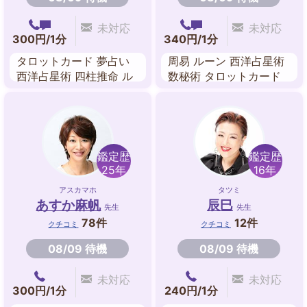
未対応
未対応
300円/1分
340円/1分
タロットカード 夢占い
周易 ルーン 西洋占星術
西洋占星術 四柱推命 ル
数秘術 タロットカード
ーン 東洋占星術 九星気
アストロダイス ダウジ
学
ング 九星気学
鑑定歴
鑑定歴
25年
16年
アスカマホ
タツミ
あすか麻帆
辰巳
先生
先生
78件
12件
クチコミ
クチコミ
08/09 待機
08/09 待機
未対応
未対応
300円/1分
240円/1分