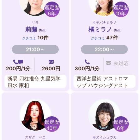
鑑定歴
鑑定歴
6年
10年
リラ
タチバナミラノ
莉蘭
橘ミラノ
先生
先生
10件
47件
クチコミ
クチコミ
21:00～
22:00～
未対応
200円/1分
2600円
300円/1分
断易 四柱推命 九星気学
西洋占星術 アストロマ
風水 家相
ップ ハウジングアスト
ロジー タロットカード
ジオマンシー 紫微斗数
鑑定歴
鑑定歴
40年
6年
スザク ベニ
キヌイシュウカ