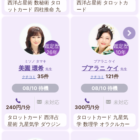
西洋占星術 数秘術 タロ
西洋占星術 タロットカ
ットカード 四柱推命 九
ード
星気学 アストロダイス
ダウジング 風水
鑑定歴
鑑定歴
26年
10年
ミソノ タマキ
プアラニ ケイ
美園 環希
プアラニ ケイ
先生
先生
35件
121件
クチコミ
クチコミ
08/10 待機
08/10 待機
未対応
未対応
240円/1分
300円/1分
タロットカード 西洋占
タロットカード 九星気
星術 九星気学 ダウジン
学 数理学 オラクルカー
グ 易 姓名判断 家相
ド（マナカード）