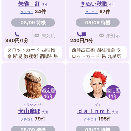
朱雀 紅
きぬい秋歌
先生
先生
34件
67件
クチコミ
クチコミ
08/09 待機
08/09 待機
未対応
未対応
340円/1分
240円/1分
タロットカード 四柱推
西洋占星術 四柱推命 タ
命 断易 数秘術 宿曜占星
ロットカード 易 九星気
術 ルノルマンカード
学
鑑定歴
鑑定歴
46年
14年
イヌヤママヤ
ダイ
犬山摩耶
ｄａｉｎｍｔ
先生
先生
79件
195件
クチコミ
クチコミ
08/09 待機
08/09 待機