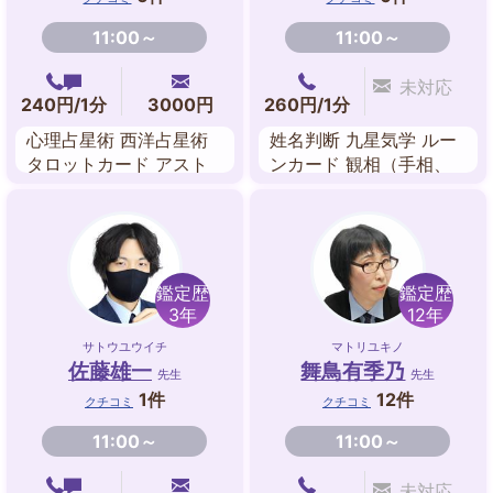
11:00～
11:00～
未対応
240円/1分
3000円
260円/1分
心理占星術 西洋占星術
姓名判断 九星気学 ルー
タロットカード アスト
ンカード 観相（手相、
ロダイス
人相）
鑑定歴
鑑定歴
3年
12年
サトウユウイチ
マトリユキノ
佐藤雄一
舞鳥有季乃
先生
先生
1件
12件
クチコミ
クチコミ
11:00～
11:00～
未対応