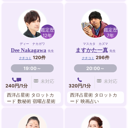
姓名判断 水晶占い 願掛
東洋占星術 四柱推命 九
指導
星気学 姓名判断
鑑定歴
鑑定歴
12年
7年
ディー ナカガワ
マスカタ カズマ
Dee Nakagawa
ますかた一真
先生
先生
120件
296件
クチコミ
クチコミ
19:00～
20:00～
未対応
未対応
240円/1分
320円/1分
西洋占星術 タロットカ
西洋占星術 タロットカ
ード 数秘術 宿曜占星術
ード 映画占い
マインドリセット 波動
修正