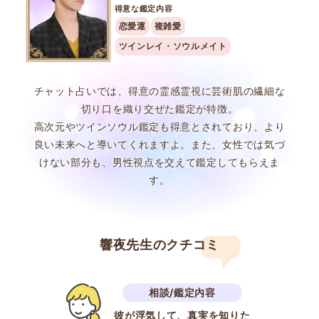
得意な鑑定内容
恋愛運
複雑愛
ツインレイ・ソウルメイト
チャット占いでは、得意の霊感霊視に芸術肌の繊細な
切り口を織り交ぜた鑑定が特徴。
高次元やツインソウル鑑定も得意とされており、より
良い未来へと導いてくれますよ。また、女性では気づ
けない部分も、男性視点を交えて鑑定してもらえま
す。
響夜先生のクチコミ
彼が浮気して、真実を知りた