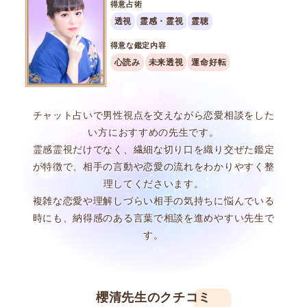
得意占術
透視
霊感・霊視
霊聴
得意な鑑定内容
心読み
未来透視
運命好転
チャット占いで男性視点を交えながら恋愛相談をした
い方におすすめの先生です。
霊感霊視だけでなく、繊細な切り口を織り交ぜた鑑定
が特徴で、相手の言動や恋愛の流れをわかりやすく整
理してくださいます。
複雑な恋愛や理解しづらい相手の気持ちに悩んでいる
時にも、納得感のある言葉で相談を進めやすい先生で
す。
櫻清先生のクチコミ