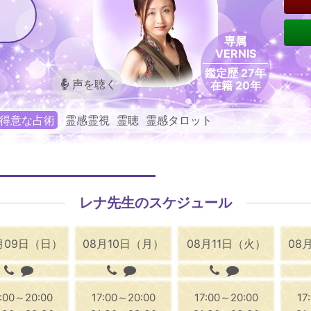
専属
VERNIS
鑑定歴 27年
声を聴く
在籍 20年
得意な占術
霊感霊視 霊聴 霊感タロット
レナ先生のスケジュール
月09日（日）
08月10日（月）
08月11日（火）
08
7:00～20:00
17:00～20:00
17:00～20:00
17