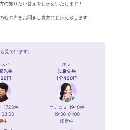
方の知りたい答えをお伝えいたします！
の心の声をお聞きし貴方にお伝え致します！
も見ています。
キスイ
ホノ
翠
先生
歩希
先生
320円
1分400円
 1723件
クチコミ 1940件
-03:00
19:30-01:00
機中
鑑定中