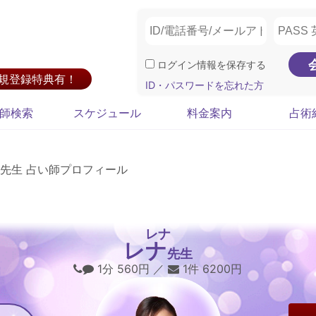
ログイン情報を保存する
新規登録特典有！
ID・パスワードを忘れた方
師検索
スケジュール
料金案内
占術
先生 占い師プロフィール
レナ
レナ
先生
1分 560円 ／
1件 6200円