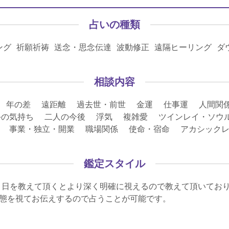
占いの種類
ング 祈願祈祷 送念・思念伝達 波動修正 遠隔ヒーリング ダ
相談内容
 年の差 遠距離 過去世・前世 金運 仕事運 人間関
の気持ち 二人の今後 浮気 複雑愛 ツインレイ・ソウルメ
職 事業・独立・開業 職場関係 使命・宿命 アカシック
鑑定スタイル
月日を教えて頂くとより深く明確に視えるので教えて頂いてお
態を視てお伝えするので占うことが可能です。