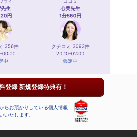
ウライ
ココミ
蕾
先生
心美
先生
220円
1分560円
 356件
クチコミ 3093件
-00:00
20:10-02:00
定中
鑑定中
料登録 新規登録特典有！
からお預かりしている個人情報
いいたします。