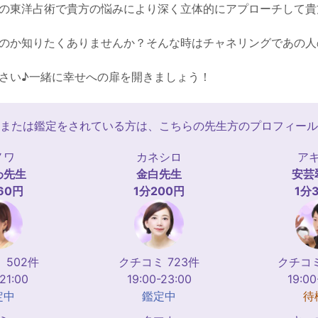
の東洋占術で貴方の悩みにより深く立体的にアプローチして貴
のか知りたくありませんか？そんな時はチャネリングであの人
さい♪一緒に幸せへの扉を開きましょう！
または鑑定をされている方は、こちらの先生方のプロフィール
ノワ
カネシロ
ア
わ
先生
金白
先生
安芸
60円
1分200円
1分
 502件
クチコミ 723件
クチコミ
-21:00
19:00-23:00
19:00
定中
鑑定中
待