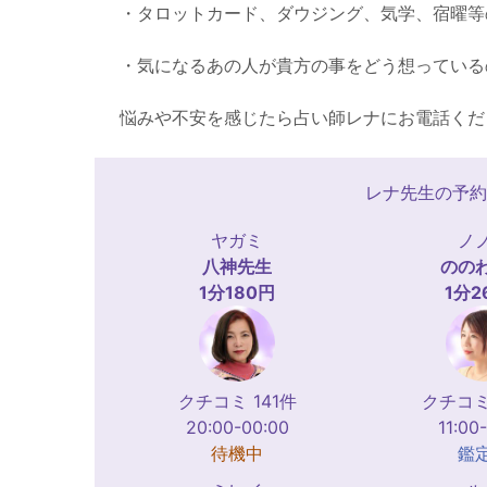
・タロットカード、ダウジング、気学、宿曜等
・気になるあの人が貴方の事をどう想っている
悩みや不安を感じたら占い師レナにお電話くだ
レナ先生の予約
ヤガミ
ノ
八神
先生
のの
1分180円
1分2
クチコミ 141件
クチコミ
20:00-00:00
11:00
待機中
鑑