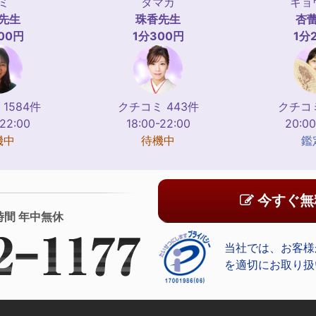
ミ
タマカ
キョ
先生
珠香
先生
杏
00円
1分300円
1分
1584件
クチコミ 443件
クチコミ
-22:00
18:00-22:00
20:00
機中
待機中
鑑
今すぐ無
時間 年中無休
当社では、お客様
を適切にお取り扱