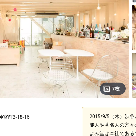
7枚
2015/9/5（木
前3-18-16
能人や著名人の方々
よみ堂は本社である