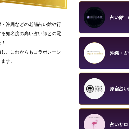
占い館 
都・沖縄などの老舗占い館や行
する知名度の高い占い師との電
た！
指し、これからもコラボレーシ
沖縄・占
きます。
原宿占い
占いサロ