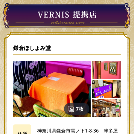
鎌倉ほしよみ堂
7枚
神奈川県鎌倉市雪ノ下1-8-36 津多屋
住所