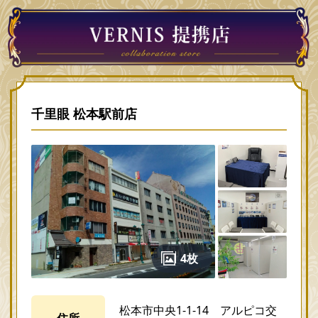
千里眼 松本駅前店
4枚
松本市中央1-1-14 アルピコ交
住所