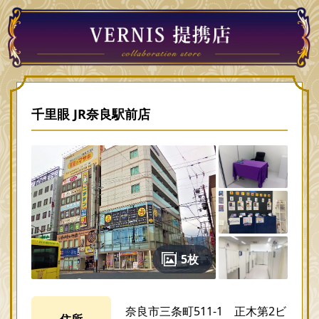
千里眼 JR奈良駅前店
5枚
奈良市三条町511-1 正木第2ビ
住所