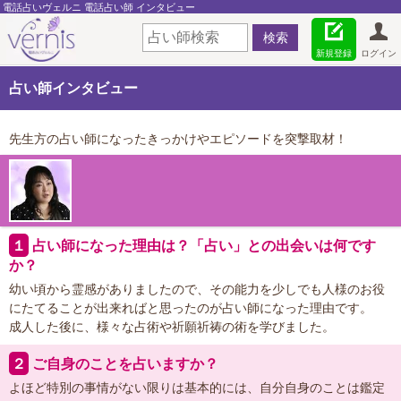
電話占いヴェルニ 電話占い師 インタビュー
新規登録
ログイン
占い師インタビュー
先生方の占い師になったきっかけやエピソードを突撃取材！
１
占い師になった理由は？「占い」との出会いは何です
か？
幼い頃から霊感がありましたので、その能力を少しでも人様のお役
にたてることが出来ればと思ったのが占い師になった理由です。
成人した後に、様々な占術や祈願祈祷の術を学びました。
２
ご自身のことを占いますか？
よほど特別の事情がない限りは基本的には、自分自身のことは鑑定