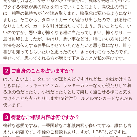
物が動く力はどこからでるのか？子供心に、興味が湧き上がりワク
ワクする体験が奥の深さを知っていくことにより、高校生の時に
は、相手の気持ちが心で読み取りまた、映像化に変わるようになり
ました。そこから、タロットカードが流行り出したので、触る様に
なりましたが、カードを引けば当たってしまう。良いことなら、い
いのですが、悪い事が怖くなる程に当たってしまい、怖くなり、一
度は封印しましたが、やはり、悪い事などは、特にいい方向に行く
方法をお伝えするお手伝させていただきたいと思う様になり、叶う
喜びを知ってもらいたいと思ったのが、きっかけになったのです。
幸せって、思ってくれる方が増えて下さることが私の喜びです。
２
ご自身のことを占いますか？
はい、占います。タロットがほとんどですけれどね。お出かけする
ときには、ラッキーアイテム、ラッキーカラーなんか視たりして着
る服の色だったり、小物だったりとして楽しく過ごせる様にと気を
つけることを占ったりしますね(?^?^?) ルノルマンカードなんかも
使います。
３
得意なご相談内容は何ですか？
複雑な恋愛ですね。一番困難なご相談内容が多いですね。誰にも言
えない内容です。不倫のご相談もありますが、LGBTなどですね。