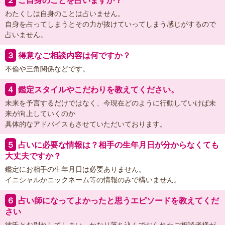
２
ご自身のことを占いますか？
わたくしは自身のことは占いません。
自身を占ってしまうとその力が抜けていってしまう感じがするので
占いません。
３
得意なご相談内容は何ですか？
不倫や三角関係などです。
４
鑑定スタイルやこだわりを教えてください。
未来を予言するだけではなく、今現在どのように行動していけば未
来が向上していくのか
具体的なアドバイスもさせていただいております。
５
占いに必要な情報は？相手の生年月日が分からなくても
大丈夫ですか？
鑑定にお相手の生年月日は必要ありません。
イニシャルかニックネーム等の情報のみで構いません。
６
占い師になってよかったと思うエピソードを教えてくだ
さい
彼氏とお別れしてしまい、かなり落ち込んでおられたご相談者様が