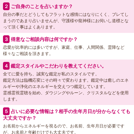
２
ご自身のことを占いますか？
自分の事だとどうしてもフラットな感情にはなりにくく、ブレてし
まうのであまり占いませんが、守護様や龍神様にお伺いし道標とな
って頂く事はよくあります。
３
得意なご相談内容は何ですか？
恋愛が比率的には多いですが、家庭、仕事、人間関係、霊障など
様々なご相談を頂きます。
４
鑑定スタイルやこだわりを教えてください。
全てに愛を持ち、誠実な鑑定が私のスタイルです。
鑑定方法は臨機応変にその時々で変わります。鑑定中は癒しのエネ
ルギーや浄化のエネルギーを交えつつ鑑定しています。
霊感霊視霊聴を始め、ダウジングやルーン、クリスタルなどを使用
します。
５
占いに必要な情報は？相手の生年月日が分からなくても
大丈夫ですか？
お名前からエネルギーを視るので、お名前、生年月日が必要です
が、お名前と年齢だけでも大丈夫です。