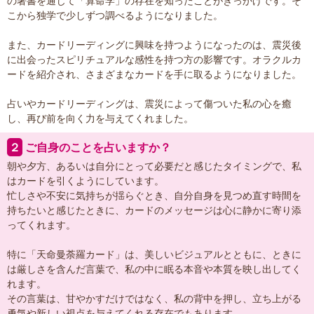
の著書を通じて「算命学」の存在を知ったことがきっかけです。そ
こから独学で少しずつ調べるようになりました。
また、カードリーディングに興味を持つようになったのは、震災後
に出会ったスピリチュアルな感性を持つ方の影響です。オラクルカ
ードを紹介され、さまざまなカードを手に取るようになりました。
占いやカードリーディングは、震災によって傷ついた私の心を癒
し、再び前を向く力を与えてくれました。
２
ご自身のことを占いますか？
朝や夕方、あるいは自分にとって必要だと感じたタイミングで、私
はカードを引くようにしています。
忙しさや不安に気持ちが揺らぐとき、自分自身を見つめ直す時間を
持ちたいと感じたときに、カードのメッセージは心に静かに寄り添
ってくれます。
特に「天命曼荼羅カード」は、美しいビジュアルとともに、ときに
は厳しさを含んだ言葉で、私の中に眠る本音や本質を映し出してく
れます。
その言葉は、甘やかすだけではなく、私の背中を押し、立ち上がる
勇気や新しい視点を与えてくれる存在でもあります。