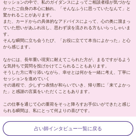
セッションの中で、私のガイダンスによってご相談者様が気づかな
かったご自身の本心に触れ、「そんなふうに思っていたなんて」と
驚かれることがあります。
また、カードからの具体的なアドバイスによって、心の奥に溜まっ
ていた想いがあふれ出し、思わず涙を流される方もいらっしゃいま
す。
そんな瞬間に立ち会うたび、「お役に立てて本当によかった」と心
から感じます。
なかには、長年重い現実に耐えてこられた方が、まるですがるよう
な気持ちで質問を投げかけてこられることもあります。
そうした方に寄り添いながら、幸せとは何かを一緒に考え、丁寧に
セッションを進めていく
その過程で、少しずつ表情が和らいでいき、帰り際に「来てよかっ
た」と感謝の言葉をいただくこともあります。
この仕事を通じて心の重荷をそっと降ろすお手伝いができたと感じ
られる瞬間は、私にとって何よりの喜びです。
占い師インタビュー一覧に戻る