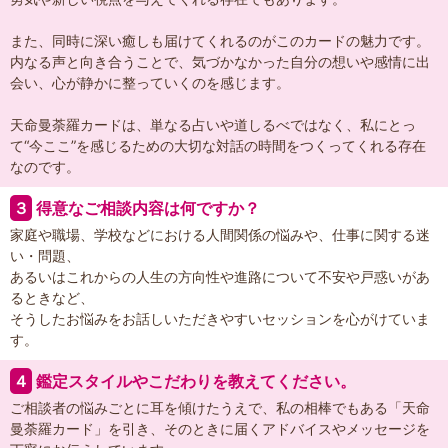
また、同時に深い癒しも届けてくれるのがこのカードの魅力です。
内なる声と向き合うことで、気づかなかった自分の想いや感情に出
会い、心が静かに整っていくのを感じます。
天命曼荼羅カードは、単なる占いや道しるべではなく、私にとっ
て“今ここ”を感じるための大切な対話の時間をつくってくれる存在
なのです。
３
得意なご相談内容は何ですか？
家庭や職場、学校などにおける人間関係の悩みや、仕事に関する迷
い・問題、
あるいはこれからの人生の方向性や進路について不安や戸惑いがあ
るときなど、
そうしたお悩みをお話しいただきやすいセッションを心がけていま
す。
４
鑑定スタイルやこだわりを教えてください。
ご相談者の悩みごとに耳を傾けたうえで、私の相棒でもある「天命
曼荼羅カード」を引き、そのときに届くアドバイスやメッセージを