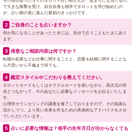
その頃出会ったタイのタロット占い師さんが、あまりにも当たるの
で大きな衝撃を受け、自分自身も独学でタロットを学び始めたの
が、占い師の道に進んだ最初のきっかけです。
２
ご自身のことを占いますか？
何か気になることがあったときには、自分で占うこともたまにあり
ます。
３
得意なご相談内容は何ですか？
転職や起業などお仕事に関することと、恋愛＆結婚に関することな
ら片思いから不倫まで何でも。
４
鑑定スタイルやこだわりを教えてください。
タロットカードもしくはオラクルカードを使いながら、高次元の存
在とつながって、今のあなたに必要なメッセージをお伝えいたしま
す。
心理学カウンセリングの講座を修了しておりますので、その知識も
活かしつつ、より良い未来を作るための具体的なアドバイスをさせ
ていただいています。
５
占いに必要な情報は？相手の生年月日が分からなくても