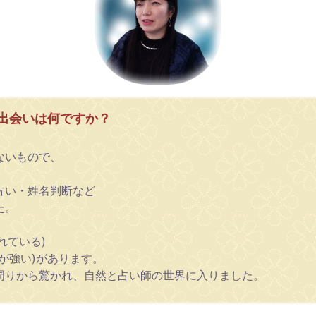
出会いは何ですか？
ないもので、
、
占い・姓名判断など
た。
れている)
が強い)があります。
周りから驚かれ、自然と占い師の世界に入りました。