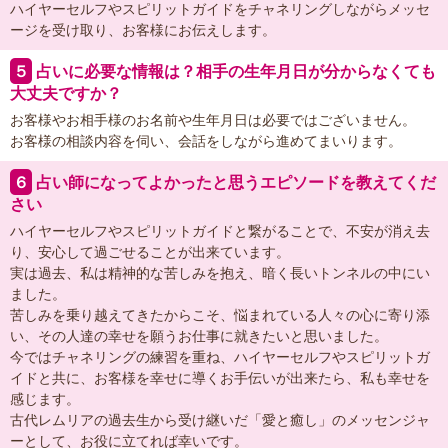
ハイヤーセルフやスピリットガイドをチャネリングしながらメッセ
ージを受け取り、お客様にお伝えします。
５
占いに必要な情報は？相手の生年月日が分からなくても
大丈夫ですか？
お客様やお相手様のお名前や生年月日は必要ではございません。
お客様の相談内容を伺い、会話をしながら進めてまいります。
６
占い師になってよかったと思うエピソードを教えてくだ
さい
ハイヤーセルフやスピリットガイドと繋がることで、不安が消え去
り、安心して過ごせることが出来ています。
実は過去、私は精神的な苦しみを抱え、暗く長いトンネルの中にい
ました。
苦しみを乗り越えてきたからこそ、悩まれている人々の心に寄り添
い、その人達の幸せを願うお仕事に就きたいと思いました。
今ではチャネリングの練習を重ね、ハイヤーセルフやスピリットガ
イドと共に、お客様を幸せに導くお手伝いが出来たら、私も幸せを
感じます。
古代レムリアの過去生から受け継いだ「愛と癒し」のメッセンジャ
ーとして、お役に立てれば幸いです。