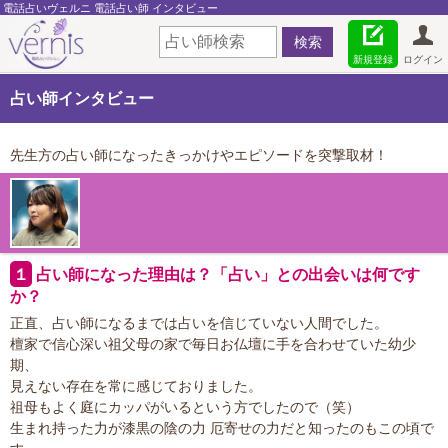
電話占いヴェルニ 電話占い師 インタビュー
新規登録
ログイン
占い師インタビュー
先生方の占い師になったきっかけやエピソードを突撃取材！
１
占い師になった理由は？「占い」との出会いは何です
か？
正直、占い師になるまでは占いを信じていない人間でした。
檀家で信心深い祖父母の家で毎日お仏壇に手を合わせていた幼少
期、
見えない存在を常に感じておりました。
祖母もよく庭にカッパがいるという方でしたので（笑）
生まれ持った力が漆黒の陰の力 厄寄せの力だと知ったのもこの頃で