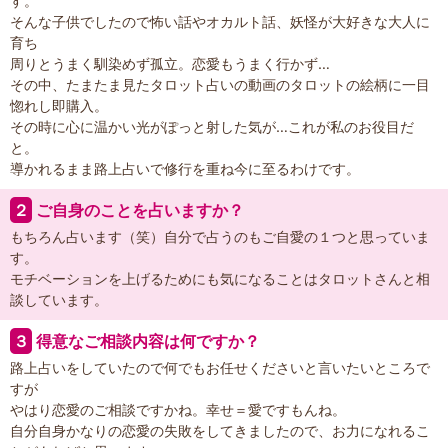
す。
そんな子供でしたので怖い話やオカルト話、妖怪が大好きな大人に
育ち
周りとうまく馴染めず孤立。恋愛もうまく行かず…
その中、たまたま見たタロット占いの動画のタロットの絵柄に一目
惚れし即購入。
その時に心に温かい光がぽっと射した気が…これが私のお役目だ
と。
導かれるまま路上占いで修行を重ね今に至るわけです。
２
ご自身のことを占いますか？
もちろん占います（笑）自分で占うのもご自愛の１つと思っていま
す。
モチベーションを上げるためにも気になることはタロットさんと相
談しています。
３
得意なご相談内容は何ですか？
路上占いをしていたので何でもお任せくださいと言いたいところで
すが
やはり恋愛のご相談ですかね。幸せ＝愛ですもんね。
自分自身かなりの恋愛の失敗をしてきましたので、お力になれるこ